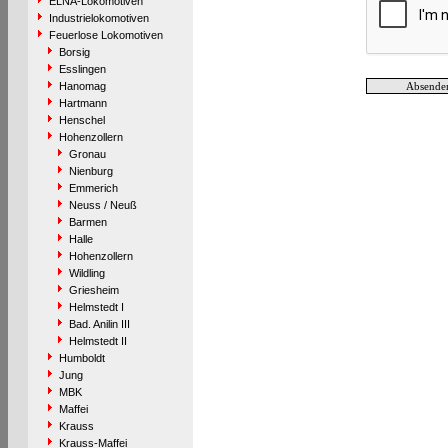
ELNA-Lokomotiven
Industrielokomotiven
Feuerlose Lokomotiven
Borsig
Esslingen
Hanomag
Hartmann
Henschel
Hohenzollern
Gronau
Nienburg
Emmerich
Neuss / Neuß
Barmen
Halle
Hohenzollern
Wildling
Griesheim
Helmstedt I
Bad. Anilin III
Helmstedt II
Humboldt
Jung
MBK
Maffei
Krauss
Krauss-Maffei