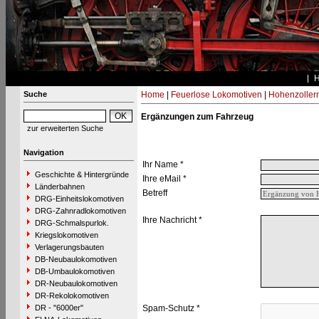
Suche
Home
|
Feuerlose Lokomotiven
|
Hohenzoller
Ergänzungen zum Fahrzeug
zur erweiterten Suche
Navigation
Ihr Name *
Geschichte & Hintergründe
Ihre eMail *
Länderbahnen
Betreff
DRG-Einheitslokomotiven
DRG-Zahnradlokomotiven
Ihre Nachricht *
DRG-Schmalspurlok.
Kriegslokomotiven
Verlagerungsbauten
DB-Neubaulokomotiven
DB-Umbaulokomotiven
DR-Neubaulokomotiven
DR-Rekolokomotiven
DR - "6000er"
Spam-Schutz *