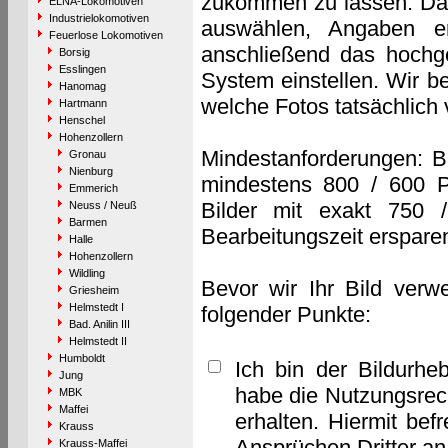
zukommen zu lassen. Das 
ELNA-Lokomotiven
Industrielokomotiven
auswählen, Angaben e
Feuerlose Lokomotiven
anschließend das hochge
Borsig
Esslingen
System einstellen. Wir b
Hanomag
welche Fotos tatsächlich
Hartmann
Henschel
Hohenzollern
Mindestanforderungen: B
Gronau
Nienburg
mindestens 800 / 600 P
Emmerich
Bilder mit exakt 750 
Neuss / Neuß
Barmen
Bearbeitungszeit erspare
Halle
Hohenzollern
Wildling
Bevor wir Ihr Bild verw
Griesheim
Helmstedt I
folgender Punkte:
Bad. Anilin III
Helmstedt II
Humboldt
Ich bin der Bildurhe
Jung
habe die Nutzungsrec
MBK
Maffei
erhalten. Hiermit bef
Krauss
Ansprüchen Dritter a
Krauss-Maffei