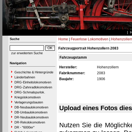
Suche
Home
|
Feuerlose Lokomotiven
|
Hohenzoller
Fahrzeugportrait Hohenzollern 2083
zur erweiterten Suche
Fahrzeugstamm
Navigation
Hersteller:
Hohenzollern
Geschichte & Hintergründe
Fabriknummer:
2083
Länderbahnen
Baujahr:
1906
DRG-Einheitslokomotiven
DRG-Zahnradlokomotiven
DRG-Schmalspurlok.
Kriegslokomotiven
Verlagerungsbauten
Upload eines Fotos die
DB-Neubaulokomotiven
DB-Umbaulokomotiven
DR-Neubaulokomotiven
DR-Rekolokomotiven
Nutzen Sie die Möglichke
DR - "6000er"