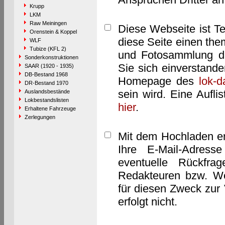
Krupp
LKM
Raw Meiningen
Diese Webseite ist T
Orenstein & Koppel
diese Seite einen them
WLF
Tubize (KFL 2)
und Fotosammlung dar
Sonderkonstruktionen
Sie sich einverstand
SAAR (1920 - 1935)
DB-Bestand 1968
Homepage des
lok-
DR-Bestand 1970
sein wird. Eine Aufl
Auslandsbestände
Lokbestandslisten
hier
.
Erhaltene Fahrzeuge
Zerlegungen
Mit dem Hochladen er
Ihre E-Mail-Adres
eventuelle Rückfra
Redakteuren bzw. We
für diesen Zweck zur 
erfolgt nicht.