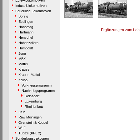
ELNA-Lokomotiven
Industrielokomotiven
Feuerlose Lokomotiven
Borsig
Esslingen
Hanomag
Ergänzungen zum Leb
Hartmann
Henschel
Hohenzollern
Humboldt
Jung
MBK
Maffei
Krauss
Krauss-Maffei
Krupp
Vorkriegsprogramm
Nachkriegsprogramm
Reinsdorf
Luxemburg
Rheinbrikett
LKM
Raw Meiningen
Orenstein & Koppel
WLF
Tubize (KFL 2)
Sonderkonstruktionen