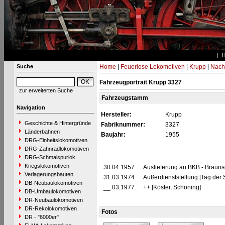
Suche
Home
|
Feuerlose Lokomotiven
|
Krupp
|
Nach
Fahrzeugportrait Krupp 3327
zur erweiterten Suche
Fahrzeugstamm
Navigation
Hersteller:
Krupp
Geschichte & Hintergründe
Fabriknummer:
3327
Länderbahnen
Baujahr:
1955
DRG-Einheitslokomotiven
DRG-Zahnradlokomotiven
DRG-Schmalspurlok.
Kriegslokomotiven
30.04.1957
Auslieferung an BKB - Braun
Verlagerungsbauten
31.03.1974
Außerdienststellung [Tag der S
DB-Neubaulokomotiven
__.03.1977
++ [Köster, Schöning]
DB-Umbaulokomotiven
DR-Neubaulokomotiven
DR-Rekolokomotiven
Fotos
DR - "6000er"