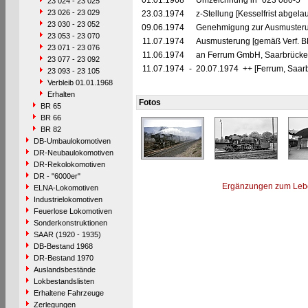
01.01.1968
Umzeichnung in "023 080-5"
23 024 - 23 025
23 026 - 23 029
23.03.1974
z-Stellung [Kesselfrist abgela
23 030 - 23 052
09.06.1974
Genehmigung zur Ausmusteru
23 053 - 23 070
11.07.1974
Ausmusterung [gemäß Verf. B
23 071 - 23 076
11.06.1974
an Ferrum GmbH, Saarbrücken 
23 077 - 23 092
11.07.1974
-
20.07.1974 ++ [Ferrum, Saar
23 093 - 23 105
Verbleib 01.01.1968
Erhalten
Fotos
BR 65
BR 66
BR 82
DB-Umbaulokomotiven
DR-Neubaulokomotiven
DR-Rekolokomotiven
DR - "6000er"
Ergänzungen zum Leb
ELNA-Lokomotiven
Industrielokomotiven
Feuerlose Lokomotiven
Sonderkonstruktionen
SAAR (1920 - 1935)
DB-Bestand 1968
DR-Bestand 1970
Auslandsbestände
Lokbestandslisten
Erhaltene Fahrzeuge
Zerlegungen