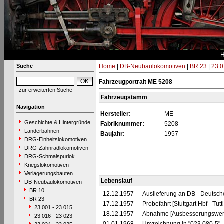
Suche
Home
|
DB-Neubaulokomotiven
|
BR 23
|
23 0
Fahrzeugportrait ME 5208
zur erweiterten Suche
Fahrzeugstamm
Navigation
Hersteller:
ME
Geschichte & Hintergründe
Fabriknummer:
5208
Länderbahnen
Baujahr:
1957
DRG-Einheitslokomotiven
DRG-Zahnradlokomotiven
DRG-Schmalspurlok.
Kriegslokomotiven
Verlagerungsbauten
Lebenslauf
DB-Neubaulokomotiven
BR 10
12.12.1957
Auslieferung an DB - Deutsc
BR 23
17.12.1957
Probefahrt [Stuttgart Hbf - Tutt
23 001 - 23 015
18.12.1957
Abnahme [Ausbesserungswerk
23 016 - 23 023