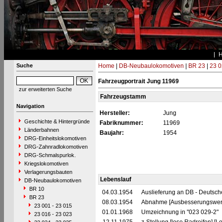
Suche
Home
|
DB-Neubaulokomotiven
|
BR 23
|
23 0
Fahrzeugportrait Jung 11969
zur erweiterten Suche
Fahrzeugstamm
Navigation
Hersteller:
Jung
Geschichte & Hintergründe
Fabriknummer:
11969
Länderbahnen
Baujahr:
1954
DRG-Einheitslokomotiven
DRG-Zahnradlokomotiven
DRG-Schmalspurlok.
Kriegslokomotiven
Verlagerungsbauten
Lebenslauf
DB-Neubaulokomotiven
BR 10
04.03.1954
Auslieferung an DB - Deutsc
BR 23
08.03.1954
Abnahme [Ausbesserungswerk
23 001 - 23 015
01.01.1968
Umzeichnung in "023 029-2"
23 016 - 23 023