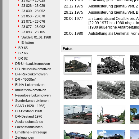
12.11.1975
z-Stellung [lose Radreifen] [L
23 024 - 23 025
23 026 - 23 029
22.12.1975
Ausmusterung [gemäß Verf. Z
23 030 - 23 052
29.12.1975
Ausmusterung [gemäß Verf. B
23 053 - 23 070
20.06.1977
an Landratsamt Ostalbkreis, A
23 071 - 23 076
[22.09.1977 bis 1980 abgst. i
23 077 - 23 092
[1980 äußerliche Aufarbeitun
23 093 - 23 105
20.06.1980
Aufstellung als Denkmal, vor 
Verbleib 01.01.1968
Erhalten
BR 65
Fotos
BR 66
BR 82
DB-Umbaulokomotiven
DR-Neubaulokomotiven
DR-Rekolokomotiven
DR - "6000er"
ELNA-Lokomotiven
Industrielokomotiven
Feuerlose Lokomotiven
Sonderkonstruktionen
SAAR (1920 - 1935)
DB-Bestand 1968
DR-Bestand 1970
Auslandsbestände
Lokbestandslisten
Erhaltene Fahrzeuge
Zerlegungen