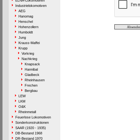
ELNA-Lokomotiven
Industrielokomotiven
AEG
Hanomag
Henschel
Hohenzollern
Humboldt
Jung
Krauss-Maffei
Krupp
Vorkrieg
Nachkrieg
Knapsack
Hannibal
Gladbeck
Rheinhausen
Frechen
Bergbau
LEW
LKM
O&K
Rheinmetall
Feuerlose Lokomotiven
Sonderkonstruktionen
SAAR (1920 - 1935)
DB-Bestand 1968
DR-Bestand 1970