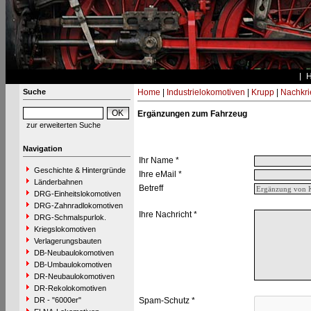
Suche
Home
|
Industrielokomotiven
|
Krupp
|
Nachkri
Ergänzungen zum Fahrzeug
zur erweiterten Suche
Navigation
Ihr Name *
Geschichte & Hintergründe
Ihre eMail *
Länderbahnen
Betreff
DRG-Einheitslokomotiven
DRG-Zahnradlokomotiven
Ihre Nachricht *
DRG-Schmalspurlok.
Kriegslokomotiven
Verlagerungsbauten
DB-Neubaulokomotiven
DB-Umbaulokomotiven
DR-Neubaulokomotiven
DR-Rekolokomotiven
DR - "6000er"
Spam-Schutz *