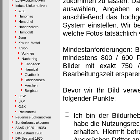
zukommen zu lassen. Das 
ELNA-Lokomotiven
Industrielokomotiven
auswählen, Angaben e
AEG
anschließend das hochge
Hanomag
Henschel
System einstellen. Wir b
Hohenzollern
welche Fotos tatsächlich
Humboldt
Jung
Krauss-Maffei
Mindestanforderungen: B
Krupp
Vorkrieg
mindestens 800 / 600 P
Nachkrieg
Bilder mit exakt 750 
Knapsack
Hannibal
Bearbeitungszeit erspare
Gladbeck
Rheinhausen
Frechen
Bevor wir Ihr Bild verw
Bergbau
LEW
folgender Punkte:
LKM
O&K
Rheinmetall
Ich bin der Bildurhe
Feuerlose Lokomotiven
habe die Nutzungsrec
Sonderkonstruktionen
SAAR (1920 - 1935)
erhalten. Hiermit bef
DB-Bestand 1968
Ansprüchen Dritter a
DR-Bestand 1970