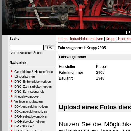
Suche
Home
|
Industrielokomotiven
|
Krupp
|
Nachkri
Fahrzeugportrait Krupp 2905
zur erweiterten Suche
Fahrzeugstamm
Navigation
Hersteller:
Krupp
Geschichte & Hintergründe
Fabriknummer:
2905
Länderbahnen
Baujahr:
1948
DRG-Einheitslokomotiven
DRG-Zahnradlokomotiven
DRG-Schmalspurlok.
Kriegslokomotiven
Verlagerungsbauten
Upload eines Fotos die
DB-Neubaulokomotiven
DB-Umbaulokomotiven
DR-Neubaulokomotiven
DR-Rekolokomotiven
Nutzen Sie die Möglichke
DR - "6000er"