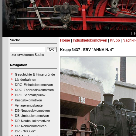
Suche
Home
|
Industrielokomotiven
|
Krupp
|
Nachkri
Krupp 3437 - EBV "ANNA N. 4"
zur erweiterten Suche
Navigation
Geschichte & Hintergründe
Länderbahnen
DRG-Einheitslokomotiven
DRG-Zahnradlokomotiven
DRG-Schmalspurlok.
Kriegslokomotiven
Verlagerungsbauten
DB-Neubaulokomotiven
DB-Umbaulokomotiven
DR-Neubaulokomotiven
DR-Rekolokomotiven
DR - "6000er"