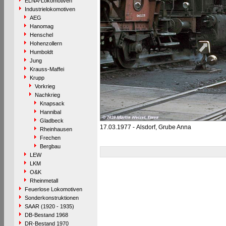
ELNA-Lokomotiven
Industrielokomotiven
AEG
Hanomag
Henschel
Hohenzollern
Humboldt
Jung
Krauss-Maffei
Krupp
Vorkrieg
Nachkrieg
Knapsack
Hannibal
Gladbeck
17.03.1977 - Alsdorf, Grube Anna
Rheinhausen
Frechen
Bergbau
LEW
LKM
O&K
Rheinmetall
Feuerlose Lokomotiven
Sonderkonstruktionen
SAAR (1920 - 1935)
DB-Bestand 1968
DR-Bestand 1970