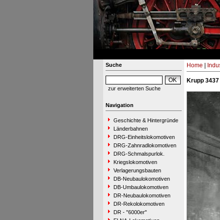
Suche
Home
|
Indu
Krupp 3437
zur erweiterten Suche
Navigation
Geschichte & Hintergründe
Länderbahnen
DRG-Einheitslokomotiven
DRG-Zahnradlokomotiven
DRG-Schmalspurlok.
Kriegslokomotiven
Verlagerungsbauten
DB-Neubaulokomotiven
DB-Umbaulokomotiven
DR-Neubaulokomotiven
DR-Rekolokomotiven
DR - "6000er"