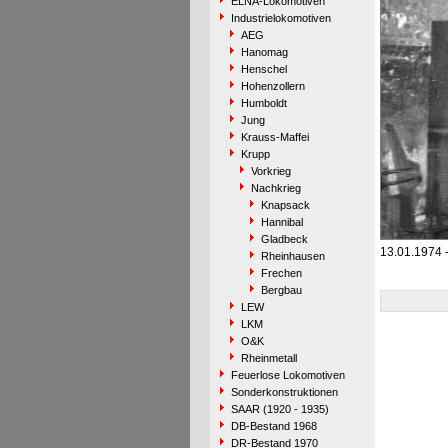
ELNA-Lokomotiven
Industrielokomotiven
AEG
Hanomag
Henschel
Hohenzollern
Humboldt
Jung
Krauss-Maffei
Krupp
Vorkrieg
Nachkrieg
Knapsack
Hannibal
Gladbeck
13.01.1974 
Rheinhausen
Frechen
Bergbau
LEW
LKM
O&K
Rheinmetall
Feuerlose Lokomotiven
Sonderkonstruktionen
SAAR (1920 - 1935)
DB-Bestand 1968
DR-Bestand 1970