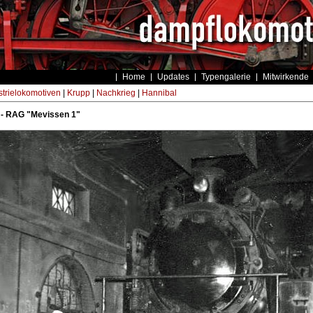
Home
Updates
Typengalerie
Mitwirkende
strielokomotiven
|
Krupp
|
Nachkrieg
|
Hannibal
 - RAG "Mevissen 1"