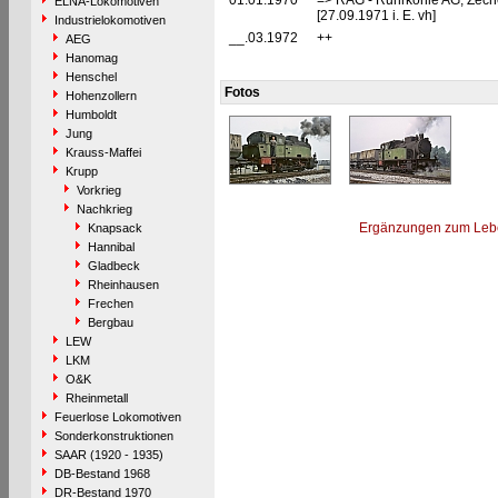
01.01.1970
=> RAG - Ruhrkohle AG, Zech
ELNA-Lokomotiven
[27.09.1971 i. E. vh]
Industrielokomotiven
__.03.1972
++
AEG
Hanomag
Henschel
Fotos
Hohenzollern
Humboldt
Jung
Krauss-Maffei
Krupp
Vorkrieg
Nachkrieg
Ergänzungen zum Leb
Knapsack
Hannibal
Gladbeck
Rheinhausen
Frechen
Bergbau
LEW
LKM
O&K
Rheinmetall
Feuerlose Lokomotiven
Sonderkonstruktionen
SAAR (1920 - 1935)
DB-Bestand 1968
DR-Bestand 1970