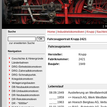
Suche
Home
|
Industrielokomotiven
|
Krupp
|
Nachkri
Fahrzeugportrait Krupp 2421
zur erweiterten Suche
Fahrzeugstamm
Navigation
Hersteller:
Krupp
Geschichte & Hintergründe
Fabriknummer:
2421
Länderbahnen
Baujahr:
1949
DRG-Einheitslokomotiven
DRG-Zahnradlokomotiven
DRG-Schmalspurlok.
Kriegslokomotiven
Verlagerungsbauten
Lebenslauf
DB-Neubaulokomotiven
DB-Umbaulokomotiven
08.09.1949
Auslieferung an Westfalenhüt
DR-Neubaulokomotiven
__.__.1959
=> Hoesch AG, Werk Westfale
DR-Rekolokomotiven
__.__.1963
an Hoesch Bergbau AG, Verbun
DR - "6000er"