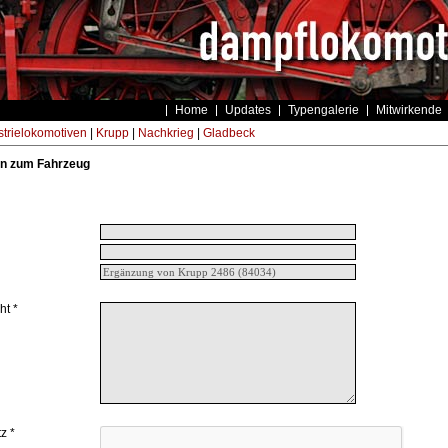
Home
Updates
Typengalerie
Mitwirkende
strielokomotiven
|
Krupp
|
Nachkrieg
|
Gladbeck
n zum Fahrzeug
ht *
z *