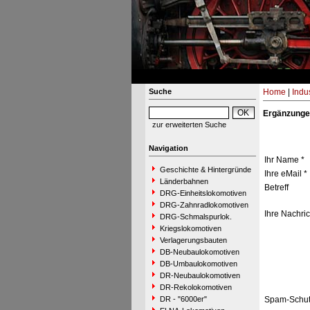
Suche
Home
|
Indu
Ergänzunge
zur erweiterten Suche
Navigation
Ihr Name *
Geschichte & Hintergründe
Ihre eMail *
Länderbahnen
Betreff
DRG-Einheitslokomotiven
DRG-Zahnradlokomotiven
Ihre Nachric
DRG-Schmalspurlok.
Kriegslokomotiven
Verlagerungsbauten
DB-Neubaulokomotiven
DB-Umbaulokomotiven
DR-Neubaulokomotiven
DR-Rekolokomotiven
DR - "6000er"
Spam-Schut