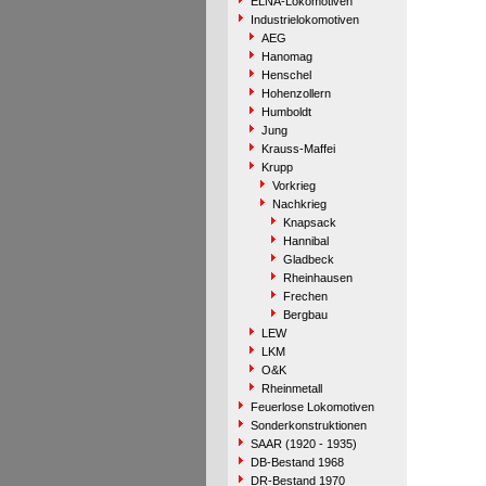
ELNA-Lokomotiven
Industrielokomotiven
AEG
Hanomag
Henschel
Hohenzollern
Humboldt
Jung
Krauss-Maffei
Krupp
Vorkrieg
Nachkrieg
Knapsack
Hannibal
Gladbeck
Rheinhausen
Frechen
Bergbau
LEW
LKM
O&K
Rheinmetall
Feuerlose Lokomotiven
Sonderkonstruktionen
SAAR (1920 - 1935)
DB-Bestand 1968
DR-Bestand 1970