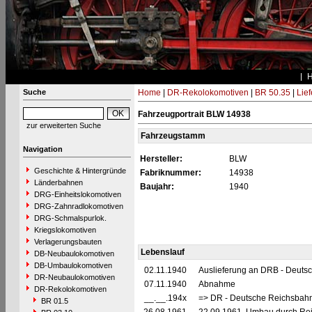
Suche
Home
|
DR-Rekolokomotiven
|
BR 50.35
|
Lie
Fahrzeugportrait BLW 14938
zur erweiterten Suche
Fahrzeugstamm
Navigation
Hersteller:
BLW
Geschichte & Hintergründe
Fabriknummer:
14938
Länderbahnen
Baujahr:
1940
DRG-Einheitslokomotiven
DRG-Zahnradlokomotiven
DRG-Schmalspurlok.
Kriegslokomotiven
Verlagerungsbauten
Lebenslauf
DB-Neubaulokomotiven
DB-Umbaulokomotiven
02.11.1940
Auslieferung an DRB - Deuts
DR-Neubaulokomotiven
07.11.1940
Abnahme
DR-Rekolokomotiven
__.__.194x
=> DR - Deutsche Reichsbahn
BR 01.5