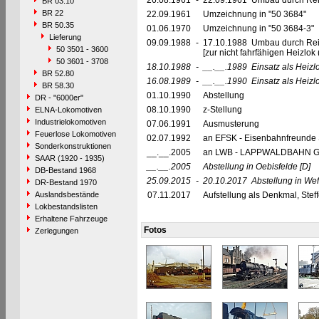
26.08.1961
-
22.09.1961 Umbau durch Reic
BR 03.10
BR 22
22.09.1961
Umzeichnung in "50 3684"
BR 50.35
01.06.1970
Umzeichnung in "50 3684-3"
Lieferung
09.09.1988
-
17.10.1988 Umbau durch Re
50 3501 - 3600
[zur nicht fahrfähigen Heizl
50 3601 - 3708
18.10.1988
-
__.__.1989
Einsatz als Heiz
BR 52.80
16.08.1989
-
__.__.1990
Einsatz als Heiz
BR 58.30
01.10.1990
Abstellung
DR - "6000er"
08.10.1990
z-Stellung
ELNA-Lokomotiven
Industrielokomotiven
07.06.1991
Ausmusterung
Feuerlose Lokomotiven
02.07.1992
an EFSK - Eisenbahnfreunde S
Sonderkonstruktionen
__.__.2005
an LWB - LAPPWALDBAHN Gmb
SAAR (1920 - 1935)
__.__.2005
Abstellung in Oebisfelde
[D]
DB-Bestand 1968
25.09.2015
-
20.10.2017
Abstellung in Wef
DR-Bestand 1970
Auslandsbestände
07.11.2017
Aufstellung als Denkmal, Ste
Lokbestandslisten
Erhaltene Fahrzeuge
Fotos
Zerlegungen