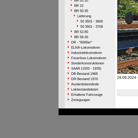
BR 03.10
BR 22
BR 50.35
Lieferung
50 3501 - 3600
50 3601 - 3708
BR 52.80
BR 58.30
DR - "6000er"
ELNA-Lokomotiven
Industrielokomotiven
Feuerlose Lokomotiven
Sonderkonstruktionen
SAAR (1920 - 1935)
DB-Bestand 1968
28.09.2024 -
DR-Bestand 1970
Auslandsbestände
Lokbestandslisten
Erhaltene Fahrzeuge
Zerlegungen