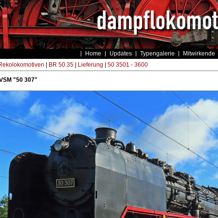
Home
Updates
Typengalerie
Mitwirkende
ekolokomotiven
|
BR 50.35
|
Lieferung
|
50 3501 - 3600
 VSM "50 307"