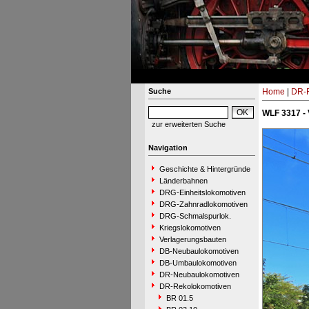
Suche
Home
|
DR-R
WLF 3317 -
zur erweiterten Suche
Navigation
Geschichte & Hintergründe
Länderbahnen
DRG-Einheitslokomotiven
DRG-Zahnradlokomotiven
DRG-Schmalspurlok.
Kriegslokomotiven
Verlagerungsbauten
DB-Neubaulokomotiven
DB-Umbaulokomotiven
DR-Neubaulokomotiven
DR-Rekolokomotiven
BR 01.5