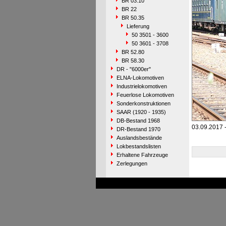
BR 03.10
BR 22
BR 50.35
Lieferung
50 3501 - 3600
50 3601 - 3708
BR 52.80
BR 58.30
DR - "6000er"
ELNA-Lokomotiven
Industrielokomotiven
Feuerlose Lokomotiven
Sonderkonstruktionen
SAAR (1920 - 1935)
DB-Bestand 1968
03.09.2017 
DR-Bestand 1970
Auslandsbestände
Lokbestandslisten
Erhaltene Fahrzeuge
Zerlegungen