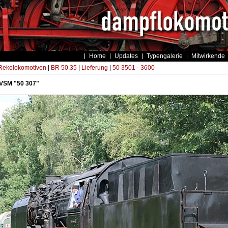
Home
Updates
Typengalerie
Mitwirkende
ekolokomotiven
|
BR 50.35
|
Lieferung
|
50 3501 - 3600
 VSM "50 307"