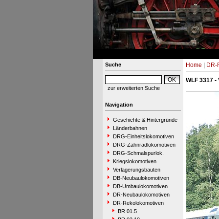
Suche
Home
|
DR-R
WLF 3317 -
zur erweiterten Suche
Navigation
Geschichte & Hintergründe
Länderbahnen
DRG-Einheitslokomotiven
DRG-Zahnradlokomotiven
DRG-Schmalspurlok.
Kriegslokomotiven
Verlagerungsbauten
DB-Neubaulokomotiven
DB-Umbaulokomotiven
DR-Neubaulokomotiven
DR-Rekolokomotiven
BR 01.5