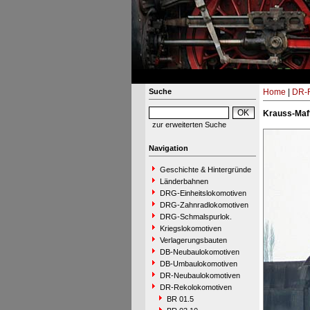
Suche
Home
|
DR-R
Krauss-Maff
zur erweiterten Suche
Navigation
Geschichte & Hintergründe
Länderbahnen
DRG-Einheitslokomotiven
DRG-Zahnradlokomotiven
DRG-Schmalspurlok.
Kriegslokomotiven
Verlagerungsbauten
DB-Neubaulokomotiven
DB-Umbaulokomotiven
DR-Neubaulokomotiven
DR-Rekolokomotiven
BR 01.5