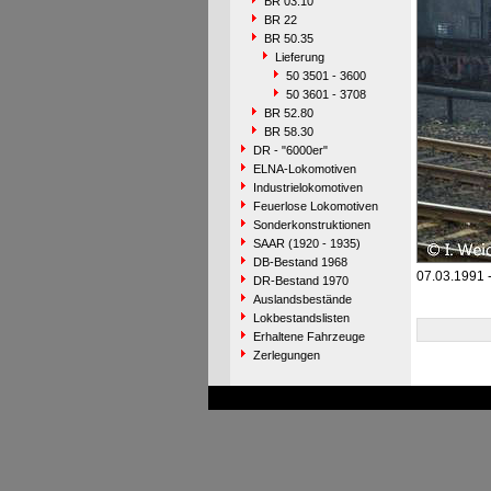
BR 03.10
BR 22
BR 50.35
Lieferung
50 3501 - 3600
50 3601 - 3708
BR 52.80
BR 58.30
DR - "6000er"
ELNA-Lokomotiven
Industrielokomotiven
Feuerlose Lokomotiven
Sonderkonstruktionen
SAAR (1920 - 1935)
DB-Bestand 1968
07.03.1991 
DR-Bestand 1970
Auslandsbestände
Lokbestandslisten
Erhaltene Fahrzeuge
Zerlegungen