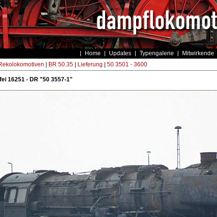
Home
Updates
Typengalerie
Mitwirkende
ekolokomotiven
|
BR 50.35
|
Lieferung
|
50 3501 - 3600
ei 16251 - DR "50 3557-1"