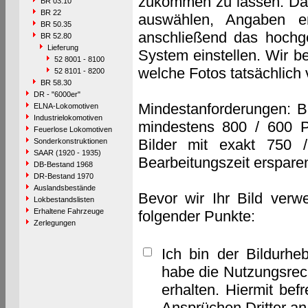
zukommen zu lassen. Das 
BR 03.10
BR 22
auswählen, Angaben e
BR 50.35
anschließend das hochge
BR 52.80
Lieferung
System einstellen. Wir b
52 8001 - 8100
welche Fotos tatsächlich
52 8101 - 8200
BR 58.30
DR - "6000er"
Mindestanforderungen: B
ELNA-Lokomotiven
Industrielokomotiven
mindestens 800 / 600 P
Feuerlose Lokomotiven
Bilder mit exakt 750 
Sonderkonstruktionen
SAAR (1920 - 1935)
Bearbeitungszeit erspare
DB-Bestand 1968
DR-Bestand 1970
Auslandsbestände
Bevor wir Ihr Bild verw
Lokbestandslisten
Erhaltene Fahrzeuge
folgender Punkte:
Zerlegungen
Ich bin der Bildurhe
habe die Nutzungsrec
erhalten. Hiermit bef
Ansprüchen Dritter a