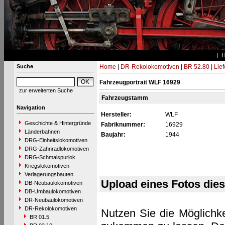
Suche
Home
|
DR-Rekolokomotiven
|
BR 52.80
|
Lie
Fahrzeugportrait WLF 16929
zur erweiterten Suche
Fahrzeugstamm
Navigation
Hersteller:
WLF
Geschichte & Hintergründe
Fabriknummer:
16929
Länderbahnen
Baujahr:
1944
DRG-Einheitslokomotiven
DRG-Zahnradlokomotiven
DRG-Schmalspurlok.
Kriegslokomotiven
Verlagerungsbauten
Upload eines Fotos die
DB-Neubaulokomotiven
DB-Umbaulokomotiven
DR-Neubaulokomotiven
DR-Rekolokomotiven
Nutzen Sie die Möglichke
BR 01.5