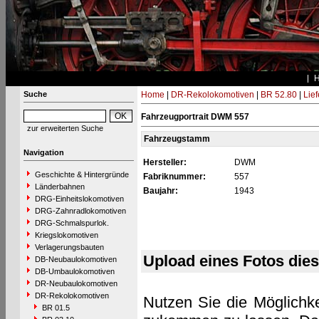
Suche
Home
|
DR-Rekolokomotiven
|
BR 52.80
|
Lie
Fahrzeugportrait DWM 557
zur erweiterten Suche
Fahrzeugstamm
Navigation
Hersteller:
DWM
Geschichte & Hintergründe
Fabriknummer:
557
Länderbahnen
Baujahr:
1943
DRG-Einheitslokomotiven
DRG-Zahnradlokomotiven
DRG-Schmalspurlok.
Kriegslokomotiven
Verlagerungsbauten
Upload eines Fotos die
DB-Neubaulokomotiven
DB-Umbaulokomotiven
DR-Neubaulokomotiven
DR-Rekolokomotiven
Nutzen Sie die Möglichke
BR 01.5