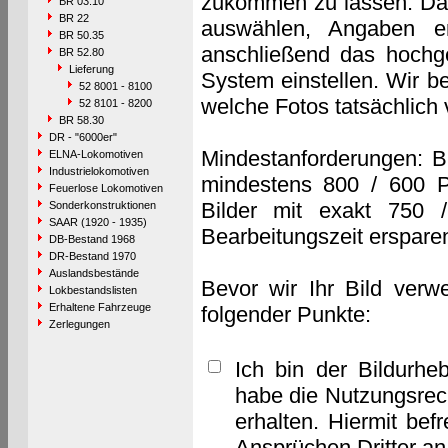
zukommen zu lassen. Das 
BR 03.10
BR 22
auswählen, Angaben e
BR 50.35
anschließend das hochge
BR 52.80
Lieferung
System einstellen. Wir b
52 8001 - 8100
welche Fotos tatsächlich
52 8101 - 8200
BR 58.30
DR - "6000er"
Mindestanforderungen: B
ELNA-Lokomotiven
Industrielokomotiven
mindestens 800 / 600 P
Feuerlose Lokomotiven
Bilder mit exakt 750 
Sonderkonstruktionen
SAAR (1920 - 1935)
Bearbeitungszeit erspare
DB-Bestand 1968
DR-Bestand 1970
Auslandsbestände
Bevor wir Ihr Bild verw
Lokbestandslisten
Erhaltene Fahrzeuge
folgender Punkte:
Zerlegungen
Ich bin der Bildurhe
habe die Nutzungsrec
erhalten. Hiermit bef
Ansprüchen Dritter a