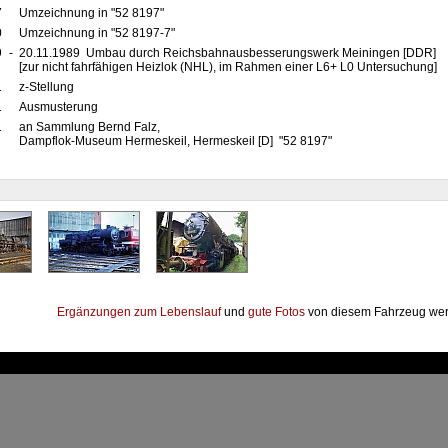
7
Umzeichnung in "52 8197"
0
Umzeichnung in "52 8197-7"
9
-
20.11.1989 Umbau durch Reichsbahnausbesserungswerk Meiningen [DDR]
[zur nicht fahrfähigen Heizlok (NHL), im Rahmen einer L6+ L0 Untersuchung]
1
z-Stellung
1
Ausmusterung
1
an Sammlung Bernd Falz,
Dampflok-Museum Hermeskeil, Hermeskeil [D] "52 8197"
Ergänzungen zum Lebenslauf
und
gute Fotos
von diesem Fahrzeug wer