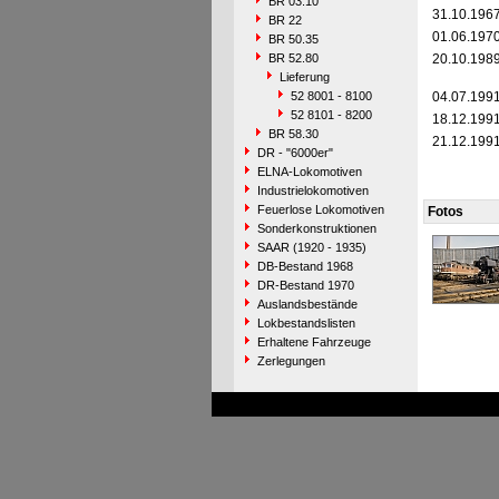
BR 03.10
31.10.196
BR 22
01.06.197
BR 50.35
BR 52.80
20.10.198
Lieferung
52 8001 - 8100
04.07.199
52 8101 - 8200
18.12.199
BR 58.30
21.12.199
DR - "6000er"
ELNA-Lokomotiven
Industrielokomotiven
Feuerlose Lokomotiven
Fotos
Sonderkonstruktionen
SAAR (1920 - 1935)
DB-Bestand 1968
DR-Bestand 1970
Auslandsbestände
Lokbestandslisten
Erhaltene Fahrzeuge
Zerlegungen