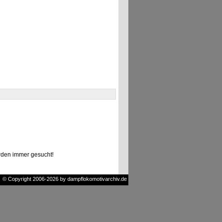
den immer gesucht!
© Copyright 2006-2026 by dampflokomotivarchiv.de