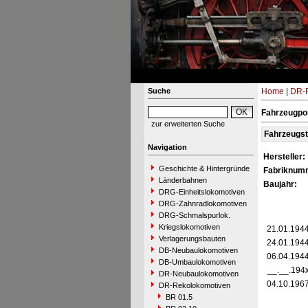
Suche
Home
|
DR-R
Fahrzeugpor
zur erweiterten Suche
Fahrzeugs
Navigation
Hersteller:
Geschichte & Hintergründe
Fabriknum
Länderbahnen
Baujahr:
DRG-Einheitslokomotiven
DRG-Zahnradlokomotiven
DRG-Schmalspurlok.
Kriegslokomotiven
21.01.194
Verlagerungsbauten
24.01.194
DB-Neubaulokomotiven
06.04.194
DB-Umbaulokomotiven
__.__.194
DR-Neubaulokomotiven
04.10.196
DR-Rekolokomotiven
BR 01.5