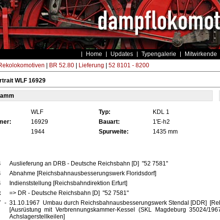
Home
Updates
Typengalerie
Mitwirkende
ekolokomotiven
|
BR 52.80
|
Lieferung
|
52 8101 - 8200
trait WLF 16929
tamm
WLF
Typ:
KDL 1
mer:
16929
Bauart:
1'E-h2
1944
Spurweite:
1435 mm
4
Auslieferung an DRB - Deutsche Reichsbahn [D] "52 7581"
4
Abnahme [Reichsbahnausbesserungswerk Floridsdorf]
4
Indienststellung [Reichsbahndirektion Erfurt]
x
=> DR - Deutsche Reichsbahn [D] "52 7581"
7
-
31.10.1967 Umbau durch Reichsbahnausbesserungswerk Stendal [DDR] [Reko
[Ausrüstung mit Verbrennungskammer-Kessel (SKL Magdeburg 35024/1967
Achslagerstellkeilen]