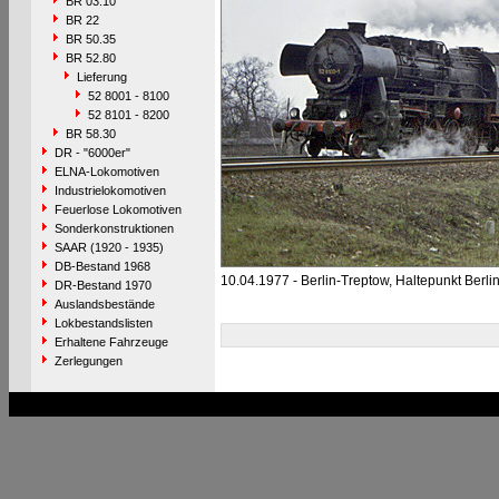
BR 03.10
BR 22
BR 50.35
BR 52.80
Lieferung
52 8001 - 8100
52 8101 - 8200
BR 58.30
DR - "6000er"
ELNA-Lokomotiven
Industrielokomotiven
Feuerlose Lokomotiven
Sonderkonstruktionen
SAAR (1920 - 1935)
DB-Bestand 1968
10.04.1977 - Berlin-Treptow, Haltepunkt Berl
DR-Bestand 1970
Auslandsbestände
Lokbestandslisten
Erhaltene Fahrzeuge
Zerlegungen