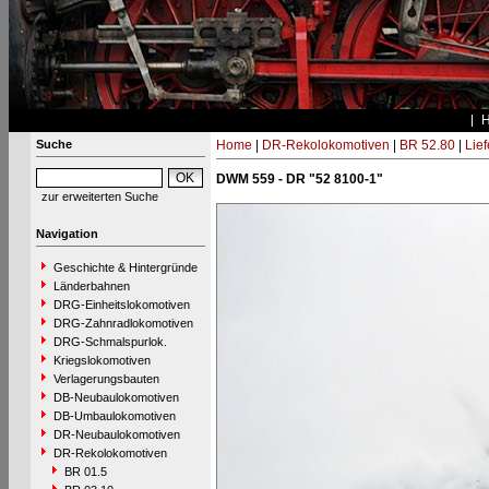
Suche
Home
|
DR-Rekolokomotiven
|
BR 52.80
|
Lie
DWM 559 - DR "52 8100-1"
zur erweiterten Suche
Navigation
Geschichte & Hintergründe
Länderbahnen
DRG-Einheitslokomotiven
DRG-Zahnradlokomotiven
DRG-Schmalspurlok.
Kriegslokomotiven
Verlagerungsbauten
DB-Neubaulokomotiven
DB-Umbaulokomotiven
DR-Neubaulokomotiven
DR-Rekolokomotiven
BR 01.5