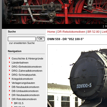
Suche
Home
|
DR-Rekolokomotiven
|
BR 52.80
|
Lie
DWM 559 - DR "052 100-5"
zur erweiterten Suche
Navigation
Geschichte & Hintergründe
Länderbahnen
DRG-Einheitslokomotiven
DRG-Zahnradlokomotiven
DRG-Schmalspurlok.
Kriegslokomotiven
Verlagerungsbauten
DB-Neubaulokomotiven
DB-Umbaulokomotiven
DR-Neubaulokomotiven
DR-Rekolokomotiven
BR 01.5