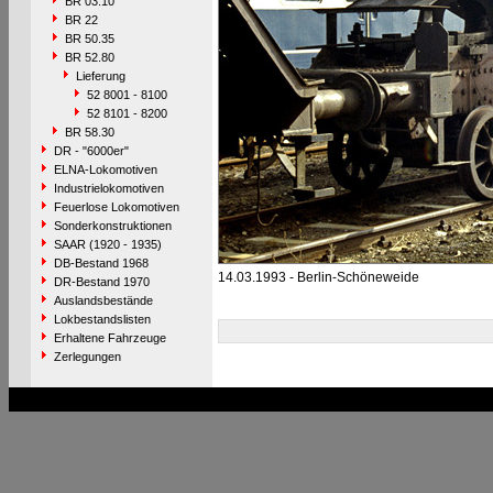
BR 03.10
BR 22
BR 50.35
BR 52.80
Lieferung
52 8001 - 8100
52 8101 - 8200
BR 58.30
DR - "6000er"
ELNA-Lokomotiven
Industrielokomotiven
Feuerlose Lokomotiven
Sonderkonstruktionen
SAAR (1920 - 1935)
DB-Bestand 1968
14.03.1993 - Berlin-Schöneweide
DR-Bestand 1970
Auslandsbestände
Lokbestandslisten
Erhaltene Fahrzeuge
Zerlegungen