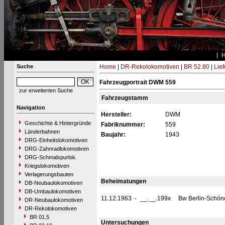
Suche
Home
|
DR-Rekolokomotiven
|
BR 52.80
|
Lie
Fahrzeugportrait DWM 559
zur erweiterten Suche
Fahrzeugstamm
Navigation
Hersteller:
DWM
Geschichte & Hintergründe
Fabriknummer:
559
Länderbahnen
Baujahr:
1943
DRG-Einheitslokomotiven
DRG-Zahnradlokomotiven
DRG-Schmalspurlok.
Kriegslokomotiven
Verlagerungsbauten
Beheimatungen
DB-Neubaulokomotiven
DB-Umbaulokomotiven
11.12.1963
-
__.__.199x
Bw Berlin-Schö
DR-Neubaulokomotiven
DR-Rekolokomotiven
BR 01.5
Untersuchungen