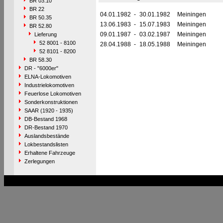
BR 03.10
BR 22
04.01.1982
-
30.01.1982
Meiningen
BR 50.35
13.06.1983
-
15.07.1983
Meiningen
BR 52.80
09.01.1987
-
03.02.1987
Meiningen
Lieferung
52 8001 - 8100
28.04.1988
-
18.05.1988
Meiningen
52 8101 - 8200
BR 58.30
DR - "6000er"
ELNA-Lokomotiven
Industrielokomotiven
Feuerlose Lokomotiven
Sonderkonstruktionen
SAAR (1920 - 1935)
DB-Bestand 1968
DR-Bestand 1970
Auslandsbestände
Lokbestandslisten
Erhaltene Fahrzeuge
Zerlegungen