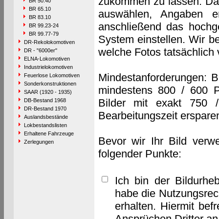
zukommen zu lassen. Das 
BR 50.40
BR 65.10
auswählen, Angaben e
BR 83.10
anschließend das hochge
BR 99.23-24
BR 99.77-79
System einstellen. Wir b
DR-Rekolokomotiven
welche Fotos tatsächlich
DR - "6000er"
ELNA-Lokomotiven
Industrielokomotiven
Mindestanforderungen: B
Feuerlose Lokomotiven
Sonderkonstruktionen
mindestens 800 / 600 P
SAAR (1920 - 1935)
Bilder mit exakt 750 
DB-Bestand 1968
DR-Bestand 1970
Bearbeitungszeit erspare
Auslandsbestände
Lokbestandslisten
Erhaltene Fahrzeuge
Bevor wir Ihr Bild verw
Zerlegungen
folgender Punkte:
Ich bin der Bildurhe
habe die Nutzungsrec
erhalten. Hiermit bef
Ansprüchen Dritter a