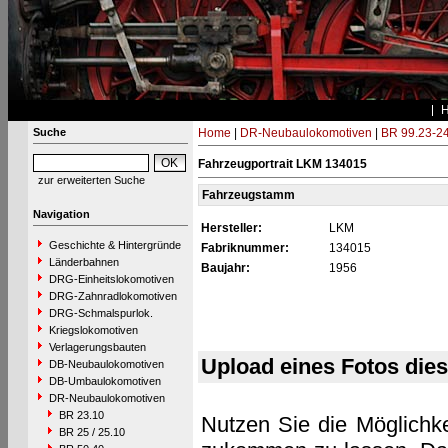
Suche
Home
|
DR-Neubaulokomotiven
|
BR 99.23-2
Fahrzeugportrait LKM 134015
zur erweiterten Suche
Fahrzeugstamm
Navigation
Hersteller:
LKM
Geschichte & Hintergründe
Fabriknummer:
134015
Länderbahnen
Baujahr:
1956
DRG-Einheitslokomotiven
DRG-Zahnradlokomotiven
DRG-Schmalspurlok.
Kriegslokomotiven
Verlagerungsbauten
Upload eines Fotos die
DB-Neubaulokomotiven
DB-Umbaulokomotiven
DR-Neubaulokomotiven
BR 23.10
Nutzen Sie die Möglichke
BR 25 / 25.10