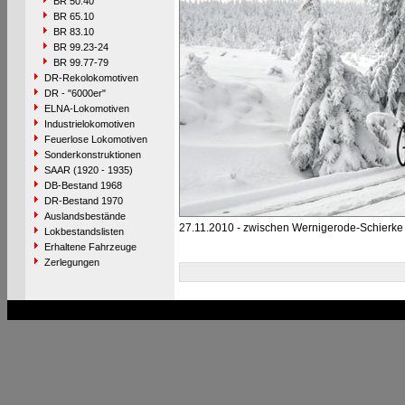
BR 50.40
BR 65.10
BR 83.10
BR 99.23-24
BR 99.77-79
DR-Rekolokomotiven
DR - "6000er"
ELNA-Lokomotiven
Industrielokomotiven
Feuerlose Lokomotiven
Sonderkonstruktionen
SAAR (1920 - 1935)
DB-Bestand 1968
DR-Bestand 1970
Auslandsbestände
27.11.2010 - zwischen Wernigerode-Schierke
Lokbestandslisten
Erhaltene Fahrzeuge
Zerlegungen