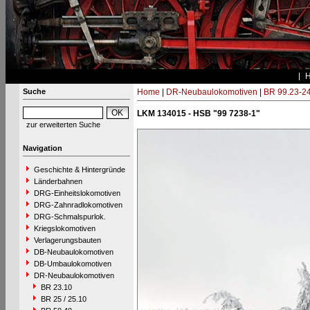
Suche
Home
|
DR-Neubaulokomotiven
|
BR 99.23-2
LKM 134015 - HSB "99 7238-1"
zur erweiterten Suche
Navigation
Geschichte & Hintergründe
Länderbahnen
DRG-Einheitslokomotiven
DRG-Zahnradlokomotiven
DRG-Schmalspurlok.
Kriegslokomotiven
Verlagerungsbauten
DB-Neubaulokomotiven
DB-Umbaulokomotiven
DR-Neubaulokomotiven
BR 23.10
BR 25 / 25.10