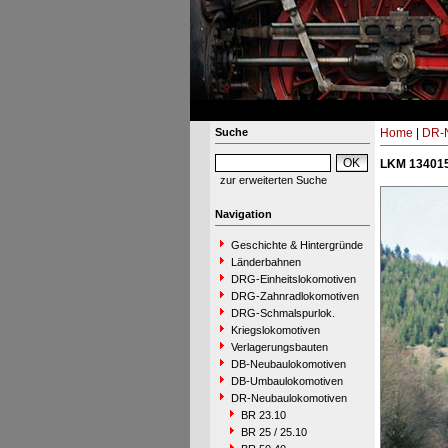
Suche
Home
|
DR-N
LKM 134015
zur erweiterten Suche
Navigation
Geschichte & Hintergründe
Länderbahnen
DRG-Einheitslokomotiven
DRG-Zahnradlokomotiven
DRG-Schmalspurlok.
Kriegslokomotiven
Verlagerungsbauten
DB-Neubaulokomotiven
DB-Umbaulokomotiven
DR-Neubaulokomotiven
BR 23.10
BR 25 / 25.10