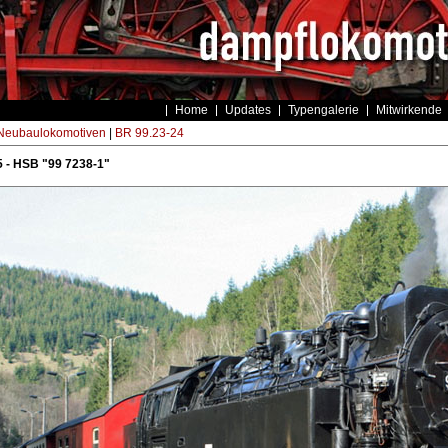
Home
Updates
Typengalerie
Mitwirkende
eubaulokomotiven
|
BR 99.23-24
 - HSB "99 7238-1"