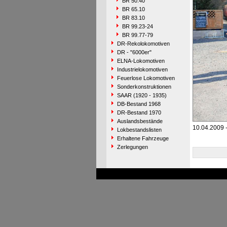
BR 50.40
BR 65.10
BR 83.10
BR 99.23-24
BR 99.77-79
DR-Rekolokomotiven
DR - "6000er"
ELNA-Lokomotiven
Industrielokomotiven
Feuerlose Lokomotiven
Sonderkonstruktionen
SAAR (1920 - 1935)
DB-Bestand 1968
DR-Bestand 1970
Auslandsbestände
10.04.2009 -
Lokbestandslisten
Erhaltene Fahrzeuge
Zerlegungen