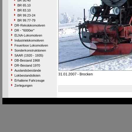
BR 50.40
BR 65.10
BR 83.10
BR 99.23-24
BR 99.77-79
DR-Rekolokomotiven
DR - "6000er"
ELNA-Lokomotiven
Industrielokomotiven
Feuerlose Lokomotiven
Sonderkonstruktionen
SAAR (1920 - 1935)
DB-Bestand 1968
DR-Bestand 1970
Auslandsbestände
31.01.2007 - Brocken
Lokbestandslisten
Erhaltene Fahrzeuge
Zerlegungen