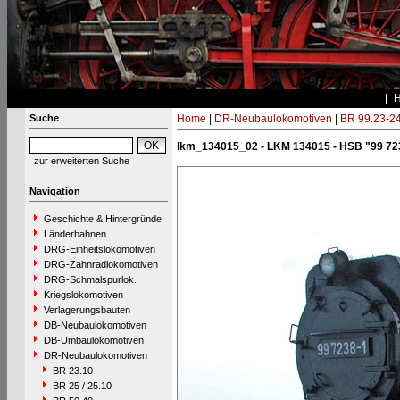
Suche
Home
|
DR-Neubaulokomotiven
|
BR 99.23-2
lkm_134015_02 - LKM 134015 - HSB "99 72
zur erweiterten Suche
Navigation
Geschichte & Hintergründe
Länderbahnen
DRG-Einheitslokomotiven
DRG-Zahnradlokomotiven
DRG-Schmalspurlok.
Kriegslokomotiven
Verlagerungsbauten
DB-Neubaulokomotiven
DB-Umbaulokomotiven
DR-Neubaulokomotiven
BR 23.10
BR 25 / 25.10