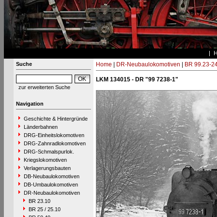
Suche
Home
|
DR-Neubaulokomotiven
|
BR 99.23-2
LKM 134015 - DR "99 7238-1"
zur erweiterten Suche
Navigation
Geschichte & Hintergründe
Länderbahnen
DRG-Einheitslokomotiven
DRG-Zahnradlokomotiven
DRG-Schmalspurlok.
Kriegslokomotiven
Verlagerungsbauten
DB-Neubaulokomotiven
DB-Umbaulokomotiven
DR-Neubaulokomotiven
BR 23.10
BR 25 / 25.10