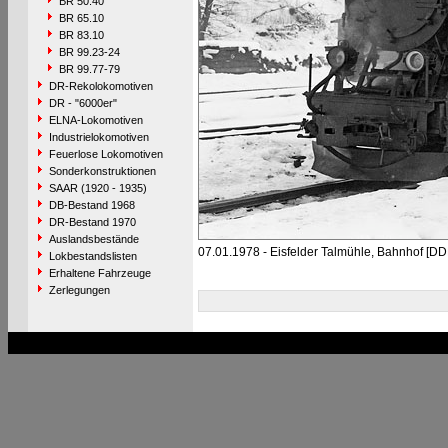
BR 50.40
BR 65.10
BR 83.10
BR 99.23-24
BR 99.77-79
DR-Rekolokomotiven
DR - "6000er"
ELNA-Lokomotiven
Industrielokomotiven
Feuerlose Lokomotiven
Sonderkonstruktionen
SAAR (1920 - 1935)
DB-Bestand 1968
DR-Bestand 1970
Auslandsbestände
07.01.1978 - Eisfelder Talmühle, Bahnhof [DD
Lokbestandslisten
Erhaltene Fahrzeuge
Zerlegungen