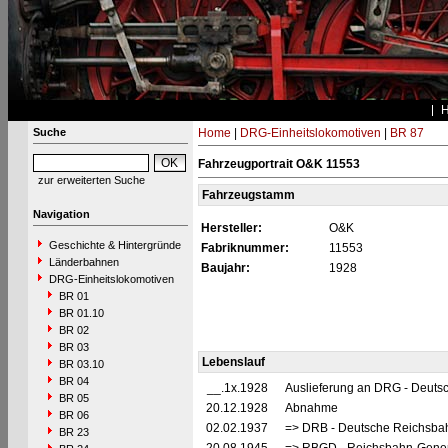
Suche
Home
|
DRG-Einheitslokomotiven
|
BR 87
Fahrzeugportrait O&K 11553
zur erweiterten Suche
Fahrzeugstamm
Navigation
Hersteller:
O&K
Geschichte & Hintergründe
Fabriknummer:
11553
Länderbahnen
Baujahr:
1928
DRG-Einheitslokomotiven
BR 01
BR 01.10
BR 02
BR 03
Lebenslauf
BR 03.10
BR 04
__.1x.1928
Auslieferung an DRG - Deutsc
BR 05
20.12.1928
Abnahme
BR 06
02.02.1937
=> DRB - Deutsche Reichsbah
BR 23