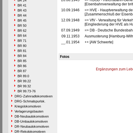
20.08.1945
=> RBGD - Reichsbahn-General
BR 24
[Eisenbahnverwaltung der brit
BR 41
10.09.1946
=> HVE - Hauptverwaltung de
BR 43
[Zusammenschluß der Eisenba
BR 44
12.09.1948
=> VfV - Verwaltung für Verke
BR 45
[Eingliederung der HVE als Ha
BR 50
07.09.1949
=> DB - Deutsche Bundesbahn
BR 62
BR 64
09.11.1953
Ausmusterung [Hamburg-Wilh
BR 71
__.01.1954
++ [AW Schwerte]
BR 80
BR 81
BR 84
Fotos
BR 85
BR 86
Ergänzungen zum Leb
BR 87
BR 89.0
BR 99.22
BR 99.32
BR 99.73-76
DRG-Zahnradlokomotiven
DRG-Schmalspurlok.
Kriegslokomotiven
Verlagerungsbauten
DB-Neubaulokomotiven
DB-Umbaulokomotiven
DR-Neubaulokomotiven
DR-Rekolokomotiven