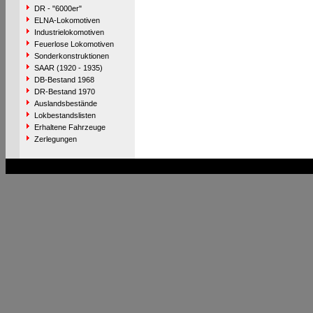
DR - "6000er"
ELNA-Lokomotiven
Industrielokomotiven
Feuerlose Lokomotiven
Sonderkonstruktionen
SAAR (1920 - 1935)
DB-Bestand 1968
DR-Bestand 1970
Auslandsbestände
Lokbestandslisten
Erhaltene Fahrzeuge
Zerlegungen