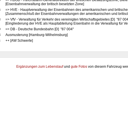
5
=> RBGD - Reichsbahn-Generaldirektion der britischen Besatzungszone, Bielef
[Eisenbahnverwaltung der britisch besetzten Zone]
6
=> HVE - Hauptverwaltung der Eisenbahnen des amerikanischen und britische
[Zusammenschluß der Eisenbahnverwaltungen der amerikanischen und britis
8
=> VfV - Verwaltung für Verkehr des vereinigten Wirtschaftsgebietes [D] "87 00
[Eingliederung der HVE als Hauptabteilung Eisenbahn in die Verwaltung für Ve
9
=> DB - Deutsche Bundesbahn [D] "87 004"
3
Ausmusterung [Hamburg-Wilhelmsburg]
4
++ [AW Schwerte]
Ergänzungen zum Lebenslauf
und
gute Fotos
von diesem Fahrzeug wer