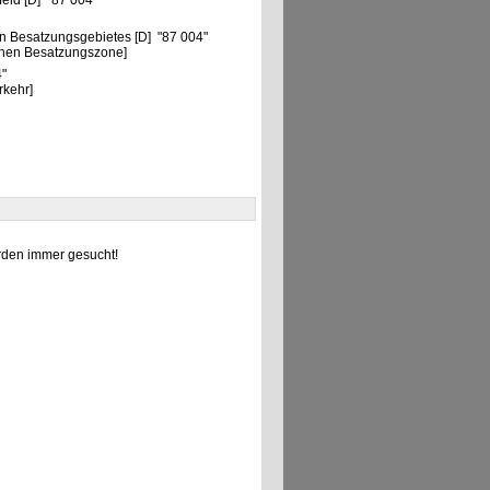
eld [D] "87 004"
n Besatzungsgebietes [D] "87 004"
chen Besatzungszone]
4"
rkehr]
den immer gesucht!