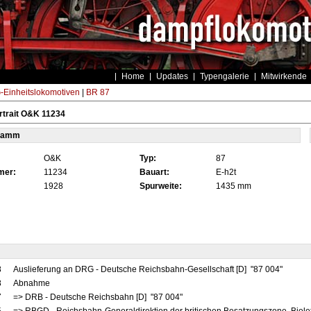
Home
Updates
Typengalerie
Mitwirkende
Einheitslokomotiven
|
BR 87
rtrait O&K 11234
tamm
O&K
Typ:
87
mer:
11234
Bauart:
E-h2t
1928
Spurweite:
1435 mm
8
Auslieferung an DRG - Deutsche Reichsbahn-Gesellschaft [D] "87 004"
8
Abnahme
7
=> DRB - Deutsche Reichsbahn [D] "87 004"