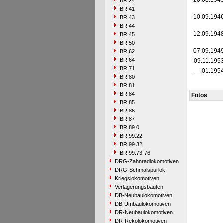
20.08.194
BR 24
BR 41
10.09.194
BR 43
BR 44
12.09.194
BR 45
BR 50
07.09.194
BR 62
BR 64
09.11.195
BR 71
__.01.195
BR 80
BR 81
BR 84
Fotos
BR 85
BR 86
BR 87
BR 89.0
BR 99.22
BR 99.32
BR 99.73-76
DRG-Zahnradlokomotiven
DRG-Schmalspurlok.
Kriegslokomotiven
Verlagerungsbauten
DB-Neubaulokomotiven
DB-Umbaulokomotiven
DR-Neubaulokomotiven
DR-Rekolokomotiven