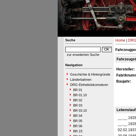
Suche
Home
|
DRG-
Fahrzeugpo
zur erweiterten Suche
Fahrzeugs
Navigation
Hersteller:
Geschichte & Hintergründe
Fabriknum
Länderbahnen
Baujahr:
DRG-Einheitslokomotiven
BR 01
BR 01.10
BR 02
BR 03
Lebenslauf
BR 03.10
BR 04
__.__.192
BR 05
__.__.192
BR 06
02.02.193
BR 23