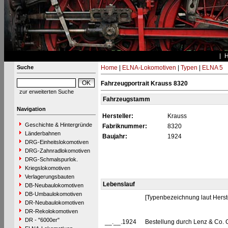
Suche
Home
|
ELNA-Lokomotiven
|
Typen
|
ELNA 5
Fahrzeugportrait Krauss 8320
zur erweiterten Suche
Fahrzeugstamm
Navigation
Hersteller:
Krauss
Geschichte & Hintergründe
Fabriknummer:
8320
Länderbahnen
Baujahr:
1924
DRG-Einheitslokomotiven
DRG-Zahnradlokomotiven
DRG-Schmalspurlok.
Kriegslokomotiven
Verlagerungsbauten
Lebenslauf
DB-Neubaulokomotiven
DB-Umbaulokomotiven
[Typenbezeichnung laut Herste
DR-Neubaulokomotiven
DR-Rekolokomotiven
DR - "6000er"
__.__.1924
Bestellung durch Lenz & Co. 