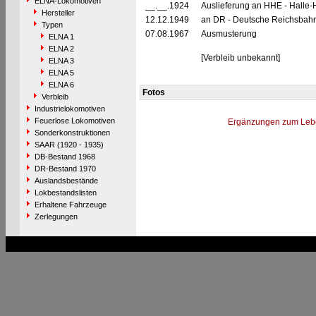
ELNA-Lokomotiven
__.__.1924
Auslieferung an HHE - Halle-H
Hersteller
12.12.1949
an DR - Deutsche Reichsbahn
Typen
07.08.1967
Ausmusterung
ELNA 1
ELNA 2
[Verbleib unbekannt]
ELNA 3
ELNA 5
ELNA 6
Fotos
Verbleib
Industrielokomotiven
Feuerlose Lokomotiven
Ergänzungen zum Leb
Sonderkonstruktionen
SAAR (1920 - 1935)
DB-Bestand 1968
DR-Bestand 1970
Auslandsbestände
Lokbestandslisten
Erhaltene Fahrzeuge
Zerlegungen