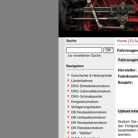
Suche
Home
|
ELNA
Fahrzeugpor
zur erweiterten Suche
Fahrzeugs
Navigation
Hersteller:
Geschichte & Hintergründe
Fabriknum
Länderbahnen
Baujahr:
DRG-Einheitslokomotiven
DRG-Zahnradlokomotiven
DRG-Schmalspurlok.
Kriegslokomotiven
Verlagerungsbauten
Upload ein
DB-Neubaulokomotiven
DB-Umbaulokomotiven
Nutzen Sie 
DR-Neubaulokomotiven
der Festpla
DR-Rekolokomotiven
bearbeiten 
DR - "6000er"
werden.