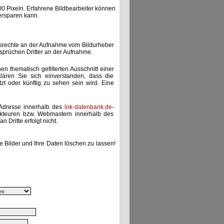
00 Pixeln. Erfahrene Bildbearbeiter können
ersparen kann.
gsrechte an der Aufnahme vom Bildurheber
nsprüchen Dritter an der Aufnahme.
nen thematisch gefilterten Ausschnitt einer
lären Sie sich einverstanden, dass die
etzt oder künftig zu sehen sein wird. Eine
-Adresse innerhalb des
lok-datenbank.de
-
akteuren bzw. Webmastern innerhalb des
 Dritte erfolgt nicht.
e Bilder und Ihre Daten löschen zu lassen!