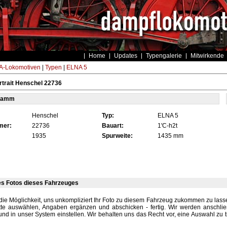
Home
Updates
Typengalerie
Mitwirkende
-Lokomotiven
|
Typen
|
ELNA 5
trait Henschel 22736
tamm
Henschel
Typ:
ELNA 5
mer:
22736
Bauart:
1'C-h2t
1935
Spurweite:
1435 mm
es Fotos dieses Fahrzeuges
die Möglichkeit, uns unkompliziert Ihr Foto zu diesem Fahrzeug zukommen zu lassen
tte auswählen, Angaben ergänzen und abschicken - fertig. Wir werden anschli
und in unser System einstellen. Wir behalten uns das Recht vor, eine Auswahl zu t