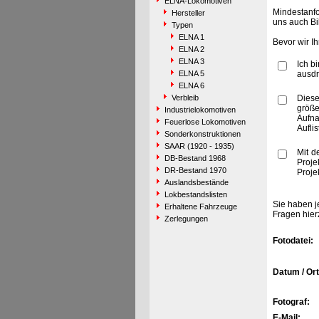
ELNA-Lokomotiven
Mindestanfo
Hersteller
uns auch Bi
Typen
ELNA 1
Bevor wir I
ELNA 2
ELNA 3
Ich b
ELNA 5
ausdr
ELNA 6
Verbleib
Diese
größe
Industrielokomotiven
Aufn
Feuerlose Lokomotiven
Aufli
Sonderkonstruktionen
SAAR (1920 - 1935)
Mit d
DB-Bestand 1968
Proje
DR-Bestand 1970
Proje
Auslandsbestände
Lokbestandslisten
Sie haben j
Erhaltene Fahrzeuge
Fragen hier
Zerlegungen
Fotodatei:
Datum / Ort
Fotograf:
E-Mail: