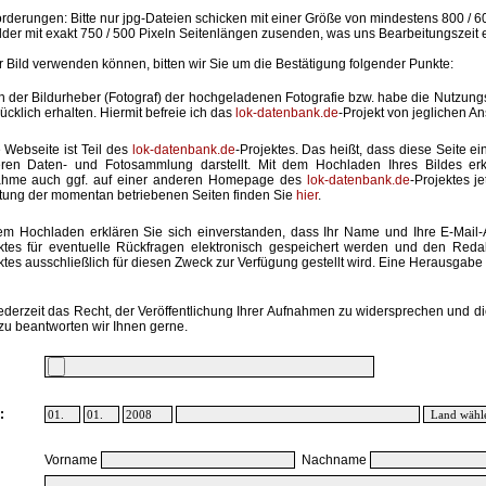
rderungen: Bitte nur jpg-Dateien schicken mit einer Größe von mindestens 800 / 6
lder mit exakt 750 / 500 Pixeln Seitenlängen zusenden, was uns Bearbeitungszeit 
hr Bild verwenden können, bitten wir Sie um die Bestätigung folgender Punkte:
in der Bildurheber (Fotograf) der hochgeladenen Fotografie bzw. habe die Nutzun
ücklich erhalten. Hiermit befreie ich das
lok-datenbank.de
-Projekt von jeglichen A
 Webseite ist Teil des
lok-datenbank.de
-Projektes. Das heißt, dass diese Seite ei
ren Daten- und Fotosammlung darstellt. Mit dem Hochladen Ihres Bildes erk
ahme auch ggf. auf einer anderen Homepage des
lok-datenbank.de
-Projektes j
stung der momentan betriebenen Seiten finden Sie
hier
.
em Hochladen erklären Sie sich einverstanden, dass Ihr Name und Ihre E-Mail
ktes für eventuelle Rückfragen elektronisch gespeichert werden und den Red
ktes ausschließlich für diesen Zweck zur Verfügung gestellt wird. Eine Herausgabe an
ederzeit das Recht, der Veröffentlichung Ihrer Aufnahmen zu widersprechen und di
zu beantworten wir Ihnen gerne.
:
Vorname
Nachname