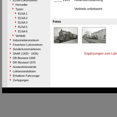
__.__.1963
Außerdienststellung
ELNA-Lokomotiven
Hersteller
Verbleib unbekannt
Typen
ELNA 1
ELNA 2
Fotos
ELNA 3
ELNA 5
ELNA 6
Verbleib
Industrielokomotiven
Feuerlose Lokomotiven
Sonderkonstruktionen
Ergänzungen zum Leb
SAAR (1920 - 1935)
DB-Bestand 1968
DR-Bestand 1970
Auslandsbestände
Lokbestandslisten
Erhaltene Fahrzeuge
Zerlegungen