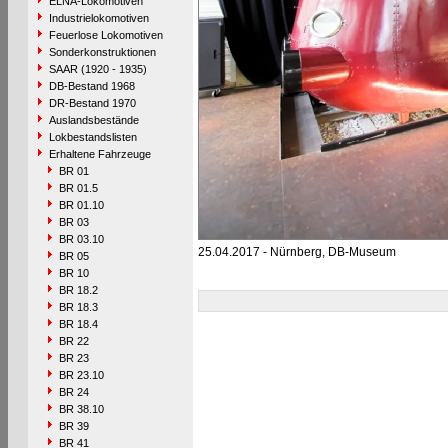
ELNA-Lokomotiven
Industrielokomotiven
Feuerlose Lokomotiven
Sonderkonstruktionen
SAAR (1920 - 1935)
DB-Bestand 1968
DR-Bestand 1970
Auslandsbestände
Lokbestandslisten
Erhaltene Fahrzeuge
BR 01
BR 01.5
BR 01.10
BR 03
BR 03.10
25.04.2017 - Nürnberg, DB-Museum
BR 05
BR 10
BR 18.2
BR 18.3
BR 18.4
BR 22
BR 23
BR 23.10
BR 24
BR 38.10
BR 39
BR 41