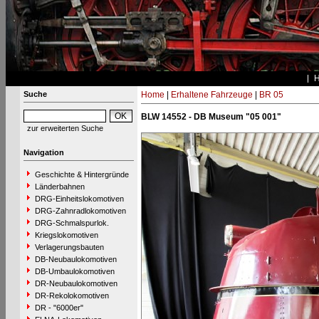
Suche
Home
|
Erhaltene Fahrzeuge
|
BR 05
BLW 14552 - DB Museum "05 001"
zur erweiterten Suche
Navigation
Geschichte & Hintergründe
Länderbahnen
DRG-Einheitslokomotiven
DRG-Zahnradlokomotiven
DRG-Schmalspurlok.
Kriegslokomotiven
Verlagerungsbauten
DB-Neubaulokomotiven
DB-Umbaulokomotiven
DR-Neubaulokomotiven
DR-Rekolokomotiven
DR - "6000er"