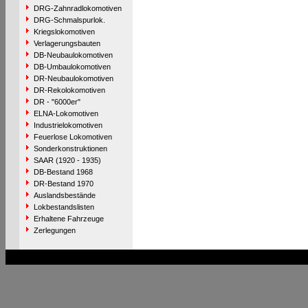
DRG-Zahnradlokomotiven
DRG-Schmalspurlok.
Kriegslokomotiven
Verlagerungsbauten
DB-Neubaulokomotiven
DB-Umbaulokomotiven
DR-Neubaulokomotiven
DR-Rekolokomotiven
DR - "6000er"
ELNA-Lokomotiven
Industrielokomotiven
Feuerlose Lokomotiven
Sonderkonstruktionen
SAAR (1920 - 1935)
DB-Bestand 1968
DR-Bestand 1970
Auslandsbestände
Lokbestandslisten
Erhaltene Fahrzeuge
Zerlegungen