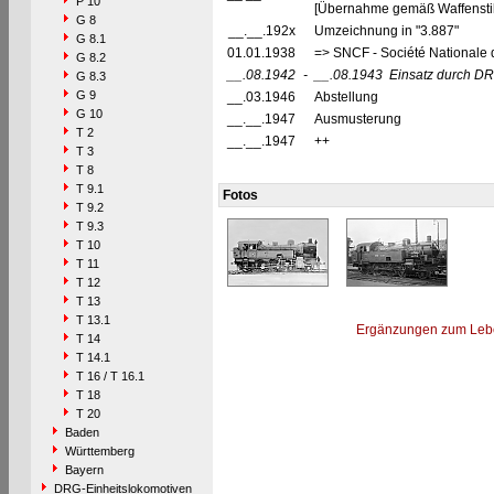
P 10
[Übernahme gemäß Waffenstil
G 8
__.__.192x
Umzeichnung in "3.887"
G 8.1
01.01.1938
=> SNCF - Société Nationale 
G 8.2
__.08.1942
-
__.08.1943
Einsatz durch D
G 8.3
G 9
__.03.1946
Abstellung
G 10
__.__.1947
Ausmusterung
T 2
__.__.1947
++
T 3
T 8
T 9.1
Fotos
T 9.2
T 9.3
T 10
T 11
T 12
T 13
T 13.1
Ergänzungen zum Leb
T 14
T 14.1
T 16 / T 16.1
T 18
T 20
Baden
Württemberg
Bayern
DRG-Einheitslokomotiven