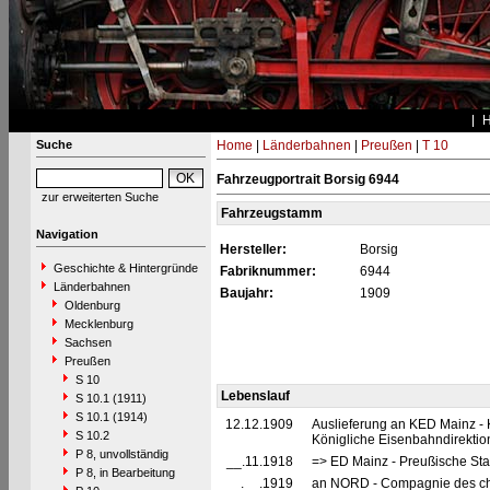
Suche
Home
|
Länderbahnen
|
Preußen
|
T 10
Fahrzeugportrait Borsig 6944
zur erweiterten Suche
Fahrzeugstamm
Navigation
Hersteller:
Borsig
Geschichte & Hintergründe
Fabriknummer:
6944
Länderbahnen
Baujahr:
1909
Oldenburg
Mecklenburg
Sachsen
Preußen
S 10
Lebenslauf
S 10.1 (1911)
S 10.1 (1914)
12.12.1909
Auslieferung an KED Mainz - 
S 10.2
Königliche Eisenbahndirektio
P 8, unvollständig
__.11.1918
=> ED Mainz - Preußische Sta
P 8, in Bearbeitung
__.__.1919
an NORD - Compagnie des chem