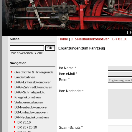
Suche
Home
|
DR-Neubaulokomotiven
|
BR 83.10
Ergänzungen zum Fahrzeug
zur erweiterten Suche
Navigation
Ihr Name *
Geschichte & Hintergründe
Ihre eMail *
Länderbahnen
Betreff
DRG-Einheitslokomotiven
DRG-Zahnradlokomotiven
Ihre Nachricht *
DRG-Schmalspurlok.
Kriegslokomotiven
Verlagerungsbauten
DB-Neubaulokomotiven
DB-Umbaulokomotiven
DR-Neubaulokomotiven
BR 23.10
BR 25 / 25.10
Spam-Schutz *