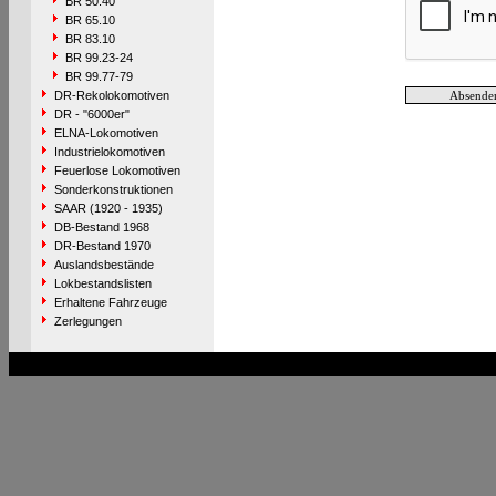
BR 50.40
BR 65.10
BR 83.10
BR 99.23-24
BR 99.77-79
DR-Rekolokomotiven
DR - "6000er"
ELNA-Lokomotiven
Industrielokomotiven
Feuerlose Lokomotiven
Sonderkonstruktionen
SAAR (1920 - 1935)
DB-Bestand 1968
DR-Bestand 1970
Auslandsbestände
Lokbestandslisten
Erhaltene Fahrzeuge
Zerlegungen