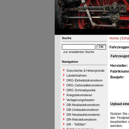
Suche
Home
|
Erha
Fahrzeugpor
zur erweiterten Suche
Fahrzeugs
Navigation
Hersteller:
Geschichte & Hintergründe
Fabriknum
Länderbahnen
Baujahr:
DRG-Einheitslokomotiven
DRG-Zahnradlokomotiven
DRG-Schmalspurlok.
Kriegslokomotiven
Verlagerungsbauten
Upload ein
DB-Neubaulokomotiven
DB-Umbaulokomotiven
Nutzen Sie 
DR-Neubaulokomotiven
der Festpla
DR-Rekolokomotiven
bearbeiten 
DR - "6000er"
werden.