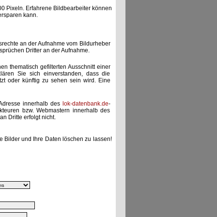
00 Pixeln. Erfahrene Bildbearbeiter können
ersparen kann.
gsrechte an der Aufnahme vom Bildurheber
nsprüchen Dritter an der Aufnahme.
nen thematisch gefilterten Ausschnitt einer
lären Sie sich einverstanden, dass die
etzt oder künftig zu sehen sein wird. Eine
-Adresse innerhalb des
lok-datenbank.de
-
akteuren bzw. Webmastern innerhalb des
 Dritte erfolgt nicht.
e Bilder und Ihre Daten löschen zu lassen!