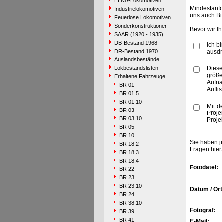
ELNA-Lokomotiven
Mindestanfo
Industrielokomotiven
uns auch Bi
Feuerlose Lokomotiven
Sonderkonstruktionen
Bevor wir I
SAAR (1920 - 1935)
DB-Bestand 1968
Ich b
DR-Bestand 1970
ausdr
Auslandsbestände
Lokbestandslisten
Diese
größe
Erhaltene Fahrzeuge
Aufn
BR 01
Aufli
BR 01.5
BR 01.10
Mit d
BR 03
Proje
BR 03.10
Proje
BR 05
BR 10
Sie haben j
BR 18.2
Fragen hier
BR 18.3
BR 18.4
Fotodatei:
BR 22
BR 23
BR 23.10
Datum / Ort
BR 24
BR 38.10
Fotograf:
BR 39
BR 41
E-Mail: