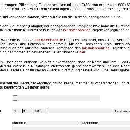
rderungen: Bitte nur jpg-Dateien schicken mit einer Größe von mindestens 800 / 6
lder mit exakt 750 / 500 Pixeln Seitenlängen zusenden, was uns Bearbeitungszeit 
hr Bild verwenden können, bitten wir Sie um die Bestätigung folgender Punkte:
in der Bildurheber (Fotograf) der hochgeladenen Fotografie bzw. habe die Nutzun
ücklich erhalten. Hiermit befreie ich das
lok-datenbank.de
-Projekt von jeglichen A
 Webseite ist Teil des
lok-datenbank.de
-Projektes. Das heißt, dass diese Seite ei
ren Daten- und Fotosammlung darstellt. Mit dem Hochladen Ihres Bildes erk
ahme auch ggf. auf einer anderen Homepage des
lok-datenbank.de
-Projektes j
stung der momentan betriebenen Seiten finden Sie
hier
.
em Hochladen erklären Sie sich einverstanden, dass Ihr Name und Ihre E-Mail
ktes für eventuelle Rückfragen elektronisch gespeichert werden und den Red
ktes ausschließlich für diesen Zweck zur Verfügung gestellt wird. Eine Herausgabe an
ederzeit das Recht, der Veröffentlichung Ihrer Aufnahmen zu widersprechen und di
zu beantworten wir Ihnen gerne.
:
Vorname
Nachname