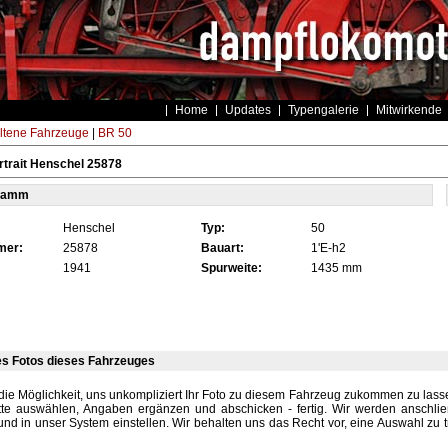
Home
Updates
Typengalerie
Mitwirkende
ltene Fahrzeuge
|
BR 50
trait Henschel 25878
tamm
Henschel
Typ:
50
mer:
25878
Bauart:
1'E-h2
1941
Spurweite:
1435 mm
es Fotos dieses Fahrzeuges
die Möglichkeit, uns unkompliziert Ihr Foto zu diesem Fahrzeug zukommen zu lassen
tte auswählen, Angaben ergänzen und abschicken - fertig. Wir werden anschli
und in unser System einstellen. Wir behalten uns das Recht vor, eine Auswahl zu t