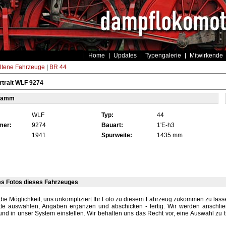
Home
Updates
Typengalerie
Mitwirkende
ltene Fahrzeuge
|
BR 44
trait WLF 9274
tamm
WLF
Typ:
44
mer:
9274
Bauart:
1'E-h3
1941
Spurweite:
1435 mm
es Fotos dieses Fahrzeuges
die Möglichkeit, uns unkompliziert Ihr Foto zu diesem Fahrzeug zukommen zu lassen
tte auswählen, Angaben ergänzen und abschicken - fertig. Wir werden anschli
und in unser System einstellen. Wir behalten uns das Recht vor, eine Auswahl zu t