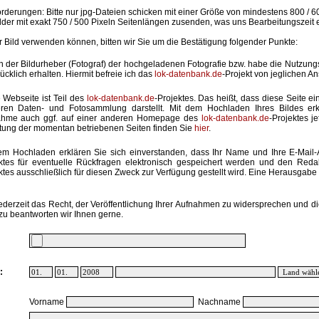
rderungen: Bitte nur jpg-Dateien schicken mit einer Größe von mindestens 800 / 6
lder mit exakt 750 / 500 Pixeln Seitenlängen zusenden, was uns Bearbeitungszeit 
hr Bild verwenden können, bitten wir Sie um die Bestätigung folgender Punkte:
in der Bildurheber (Fotograf) der hochgeladenen Fotografie bzw. habe die Nutzun
ücklich erhalten. Hiermit befreie ich das
lok-datenbank.de
-Projekt von jeglichen A
 Webseite ist Teil des
lok-datenbank.de
-Projektes. Das heißt, dass diese Seite ei
ren Daten- und Fotosammlung darstellt. Mit dem Hochladen Ihres Bildes erk
ahme auch ggf. auf einer anderen Homepage des
lok-datenbank.de
-Projektes j
stung der momentan betriebenen Seiten finden Sie
hier
.
em Hochladen erklären Sie sich einverstanden, dass Ihr Name und Ihre E-Mail
ktes für eventuelle Rückfragen elektronisch gespeichert werden und den Red
ktes ausschließlich für diesen Zweck zur Verfügung gestellt wird. Eine Herausgabe an
ederzeit das Recht, der Veröffentlichung Ihrer Aufnahmen zu widersprechen und di
zu beantworten wir Ihnen gerne.
:
Vorname
Nachname