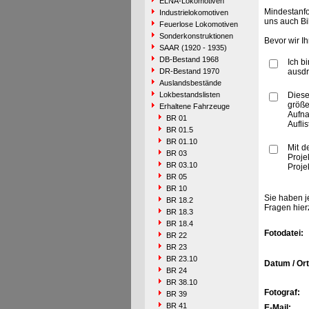
ELNA-Lokomotiven
Mindestanfo
Industrielokomotiven
uns auch Bi
Feuerlose Lokomotiven
Sonderkonstruktionen
Bevor wir I
SAAR (1920 - 1935)
DB-Bestand 1968
Ich b
DR-Bestand 1970
ausdr
Auslandsbestände
Lokbestandslisten
Diese
größe
Erhaltene Fahrzeuge
Aufn
BR 01
Aufli
BR 01.5
BR 01.10
Mit d
BR 03
Proje
BR 03.10
Proje
BR 05
BR 10
Sie haben j
BR 18.2
Fragen hier
BR 18.3
BR 18.4
Fotodatei:
BR 22
BR 23
BR 23.10
Datum / Ort
BR 24
BR 38.10
Fotograf:
BR 39
BR 41
E-Mail: