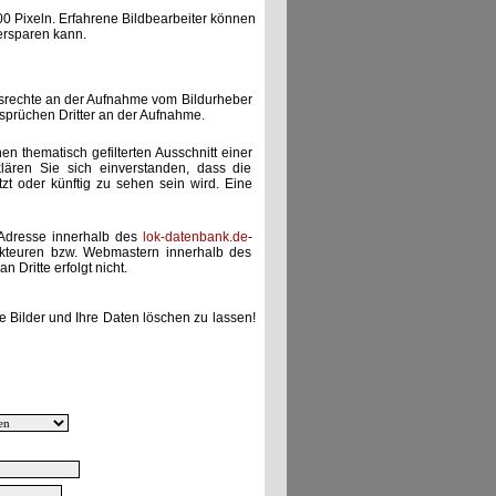
00 Pixeln. Erfahrene Bildbearbeiter können
ersparen kann.
gsrechte an der Aufnahme vom Bildurheber
nsprüchen Dritter an der Aufnahme.
nen thematisch gefilterten Ausschnitt einer
lären Sie sich einverstanden, dass die
etzt oder künftig zu sehen sein wird. Eine
-Adresse innerhalb des
lok-datenbank.de
-
akteuren bzw. Webmastern innerhalb des
 Dritte erfolgt nicht.
e Bilder und Ihre Daten löschen zu lassen!