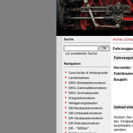
Suche
Home
|
Erha
Fahrzeugpor
zur erweiterten Suche
Fahrzeugs
Navigation
Hersteller:
Geschichte & Hintergründe
Fabriknum
Länderbahnen
Baujahr:
DRG-Einheitslokomotiven
DRG-Zahnradlokomotiven
DRG-Schmalspurlok.
Kriegslokomotiven
Verlagerungsbauten
Upload ein
DB-Neubaulokomotiven
DB-Umbaulokomotiven
Nutzen Sie 
DR-Neubaulokomotiven
der Festpla
DR-Rekolokomotiven
bearbeiten 
DR - "6000er"
werden.