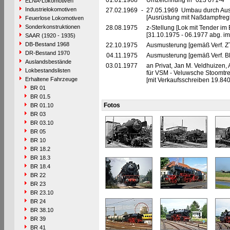
01.01.1968
Umzeichnung in "023 071-4"
ELNA-Lokomotiven
Industrielokomotiven
27.02.1969
-
27.05.1969 Umbau durch Aus
[Ausrüstung mit Naßdampfreg
Feuerlose Lokomotiven
Sonderkonstruktionen
28.08.1975
z-Stellung [Lok mit Tender im
[31.10.1975 - 06.1977 abg. i
SAAR (1920 - 1935)
DB-Bestand 1968
22.10.1975
Ausmusterung [gemäß Verf. Z
DR-Bestand 1970
04.11.1975
Ausmusterung [gemäß Verf. B
Auslandsbestände
03.01.1977
an Privat, Jan M. Veldhuizen,
Lokbestandslisten
für VSM - Veluwsche Stoomtr
Erhaltene Fahrzeuge
[mit Verkaufsschreiben 19.840
BR 01
BR 01.5
Fotos
BR 01.10
BR 03
BR 03.10
BR 05
BR 10
BR 18.2
BR 18.3
BR 18.4
BR 22
BR 23
BR 23.10
BR 24
BR 38.10
BR 39
BR 41