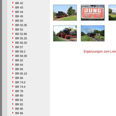
BR 42
BR 43
BR 44
BR 45
BR 50
BR 50.35
BR 52
BR 52.80
BR 55.25
BR 56.20
BR 57
Ergänzungen zum Leb
BR 58.2
BR 58.30
BR 62
BR 64
BR 65
BR 65.10
BR 66
BR 74.0
BR 74.4
BR 78
BR 80
BR 81
BR 82
BR 85
BR 86