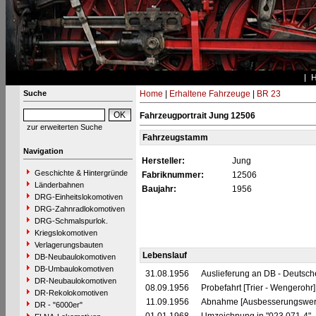
Suche
Home
|
Erhaltene Fahrzeuge
|
BR 23
Fahrzeugportrait Jung 12506
zur erweiterten Suche
Fahrzeugstamm
Navigation
Hersteller:
Jung
Geschichte & Hintergründe
Fabriknummer:
12506
Länderbahnen
Baujahr:
1956
DRG-Einheitslokomotiven
DRG-Zahnradlokomotiven
DRG-Schmalspurlok.
Kriegslokomotiven
Verlagerungsbauten
Lebenslauf
DB-Neubaulokomotiven
DB-Umbaulokomotiven
31.08.1956
Auslieferung an DB - Deutsc
DR-Neubaulokomotiven
08.09.1956
Probefahrt [Trier - Wengerohr]
DR-Rekolokomotiven
11.09.1956
Abnahme [Ausbesserungswerk
DR - "6000er"