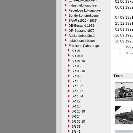
ELNA-Lokomotiven
01.06.197
Industrielokomotiven
06.01.198
Feuerlose Lokomotiven
Sonderkonstruktionen
07.03.199
SAAR (1920 - 1935)
25.12.199
DB-Bestand 1968
01.01.199
DR-Bestand 1970
16.09.199
Auslandsbestände
Lokbestandslisten
16.09.199
Erhaltene Fahrzeuge
__.__.199
BR 01
__.__.202
BR 01.5
BR 01.10
BR 03
BR 03.10
Fotos
BR 05
BR 10
BR 18.2
BR 18.3
BR 18.4
BR 22
BR 23
BR 23.10
BR 24
BR 38.10
BR 39
BR 41