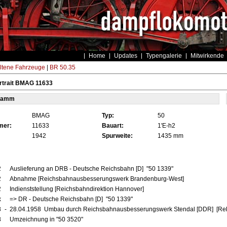
Home
Updates
Typengalerie
Mitwirkende
ltene Fahrzeuge
|
BR 50.35
rtrait BMAG 11633
tamm
BMAG
Typ:
50
mer:
11633
Bauart:
1'E-h2
1942
Spurweite:
1435 mm
2
Auslieferung an DRB - Deutsche Reichsbahn [D] "50 1339"
2
Abnahme [Reichsbahnausbesserungswerk Brandenburg-West]
2
Indienststellung [Reichsbahndirektion Hannover]
x
=> DR - Deutsche Reichsbahn [D] "50 1339"
8
-
28.04.1958 Umbau durch Reichsbahnausbesserungswerk Stendal [DDR] [Reko
8
Umzeichnung in "50 3520"