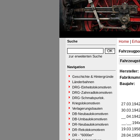
Suche
Home
|
Erha
Fahrzeugpo
zur erweiterten Suche
Fahrzeugs
Navigation
Hersteller:
Geschichte & Hintergründe
Fabriknum
Länderbahnen
Baujahr:
DRG-Einheitslokomotiven
DRG-Zahnradlokomotiven
DRG-Schmalspurlok.
Kriegslokomotiven
27.03.194
Verlagerungsbauten
30.03.194
DB-Neubaulokomotiven
__.04.194
DB-Umbaulokomotiven
__.__.194
DR-Neubaulokomotiven
19.03.195
DR-Rekolokomotiven
DR - "6000er"
28.04.195