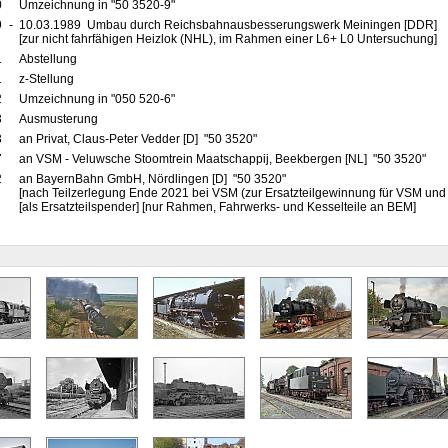
0
Umzeichnung in "50 3520-9"
9
-
10.03.1989 Umbau durch Reichsbahnausbesserungswerk Meiningen [DDR]
[zur nicht fahrfähigen Heizlok (NHL), im Rahmen einer L6+ L0 Untersuchung]
1
Abstellung
1
z-Stellung
2
Umzeichnung in "050 520-6"
3
Ausmusterung
3
an Privat, Claus-Peter Vedder [D] "50 3520"
7
an VSM - Veluwsche Stoomtrein Maatschappij, Beekbergen [NL] "50 3520"
2
an BayernBahn GmbH, Nördlingen [D] "50 3520"
[nach Teilzerlegung Ende 2021 bei VSM (zur Ersatzteilgewinnung für VSM und
[als Ersatzteilspender] [nur Rahmen, Fahrwerks- und Kesselteile an BEM]