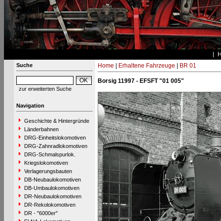
Suche
Home
|
Erhaltene Fahrzeuge
|
BR 01
Borsig 11997 - EFSFT "01 005"
zur erweiterten Suche
Navigation
Geschichte & Hintergründe
Länderbahnen
DRG-Einheitslokomotiven
DRG-Zahnradlokomotiven
DRG-Schmalspurlok.
Kriegslokomotiven
Verlagerungsbauten
DB-Neubaulokomotiven
DB-Umbaulokomotiven
DR-Neubaulokomotiven
DR-Rekolokomotiven
DR - "6000er"