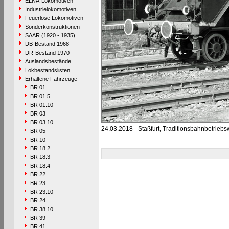
ELNA-Lokomotiven
Industrielokomotiven
Feuerlose Lokomotiven
Sonderkonstruktionen
SAAR (1920 - 1935)
DB-Bestand 1968
DR-Bestand 1970
Auslandsbestände
Lokbestandslisten
Erhaltene Fahrzeuge
BR 01
BR 01.5
BR 01.10
BR 03
BR 03.10
24.03.2018 - Staßfurt, Traditionsbahnbetriebs
BR 05
BR 10
BR 18.2
BR 18.3
BR 18.4
BR 22
BR 23
BR 23.10
BR 24
BR 38.10
BR 39
BR 41