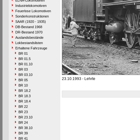
ELNA-Lokomotiven
Industrielokomotiven
Feuerlose Lokomotiven
Sonderkonstruktionen
SAAR (1920 - 1935)
DB-Bestand 1968
DR-Bestand 1970
Auslandsbestände
Lokbestandslisten
Erhaltene Fahrzeuge
BR 01
BR 01.5
BR 01.10
BR 03
BR 03.10
23.10.1993 - Lehrte
BR 05
BR 10
BR 18.2
BR 18.3
BR 18.4
BR 22
BR 23
BR 23.10
BR 24
BR 38.10
BR 39
BR 41