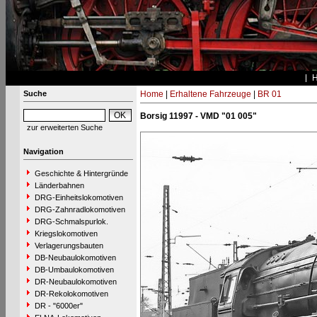
Suche
Home
|
Erhaltene Fahrzeuge
|
BR 01
Borsig 11997 - VMD "01 005"
zur erweiterten Suche
Navigation
Geschichte & Hintergründe
Länderbahnen
DRG-Einheitslokomotiven
DRG-Zahnradlokomotiven
DRG-Schmalspurlok.
Kriegslokomotiven
Verlagerungsbauten
DB-Neubaulokomotiven
DB-Umbaulokomotiven
DR-Neubaulokomotiven
DR-Rekolokomotiven
DR - "6000er"