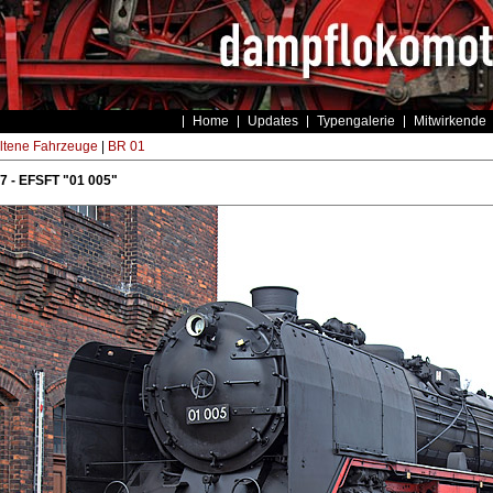
Home
Updates
Typengalerie
Mitwirkende
ltene Fahrzeuge
|
BR 01
7 - EFSFT "01 005"