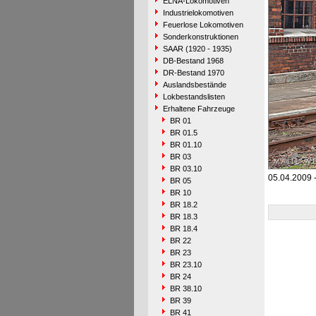
ELNA-Lokomotiven
Industrielokomotiven
Feuerlose Lokomotiven
Sonderkonstruktionen
SAAR (1920 - 1935)
DB-Bestand 1968
DR-Bestand 1970
Auslandsbestände
Lokbestandslisten
Erhaltene Fahrzeuge
BR 01
BR 01.5
BR 01.10
BR 03
BR 03.10
05.04.2009 -
BR 05
BR 10
BR 18.2
BR 18.3
BR 18.4
BR 22
BR 23
BR 23.10
BR 24
BR 38.10
BR 39
BR 41