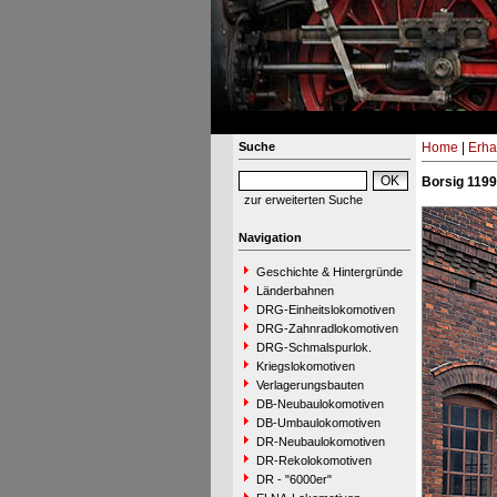
Suche
Home
|
Erha
Borsig 1199
zur erweiterten Suche
Navigation
Geschichte & Hintergründe
Länderbahnen
DRG-Einheitslokomotiven
DRG-Zahnradlokomotiven
DRG-Schmalspurlok.
Kriegslokomotiven
Verlagerungsbauten
DB-Neubaulokomotiven
DB-Umbaulokomotiven
DR-Neubaulokomotiven
DR-Rekolokomotiven
DR - "6000er"