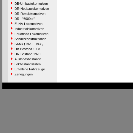
DB-Umbaulokomotiven
DR-Neubaulokomotiven
DR-Rekolokomotiven
DR - "6000er"
ELNA-Lokomotiven
Industrielokomotiven
Feuerlose Lokomotiven
Sonderkonstruktionen
SAAR (1920 - 1935)
DB-Bestand 1968
DR-Bestand 1970
Auslandsbestände
Lokbestandslisten
Erhaltene Fahrzeuge
Zerlegungen