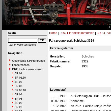
Suche
Home
|
DRG-Einheitslokomotiven
|
BR 24
|
Ve
Fahrzeugportrait Schichau 3329
zur erweiterten Suche
Fahrzeugstamm
Navigation
Hersteller:
Schichau
Geschichte & Hintergründe
Fabriknummer:
3329
Länderbahnen
Baujahr:
1938
DRG-Einheitslokomotiven
BR 01
BR 01.10
BR 02
BR 03
Lebenslauf
BR 03.10
BR 04
__.__.1938
Auslieferung an DRB - Deuts
BR 05
08.07.1938
Abnahme
BR 06
15.12.1945
an PKP - Polskie koleje Pańs
BR 23