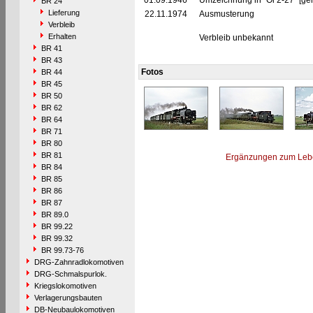
01.09.1946
Umzeichnung in "Oi 2-27" [ge
BR 24
Lieferung
22.11.1974
Ausmusterung
Verbleib
Erhalten
Verbleib unbekannt
BR 41
BR 43
Fotos
BR 44
BR 45
BR 50
BR 62
BR 64
BR 71
BR 80
BR 81
Ergänzungen zum Leb
BR 84
BR 85
BR 86
BR 87
BR 89.0
BR 99.22
BR 99.32
BR 99.73-76
DRG-Zahnradlokomotiven
DRG-Schmalspurlok.
Kriegslokomotiven
Verlagerungsbauten
DB-Neubaulokomotiven