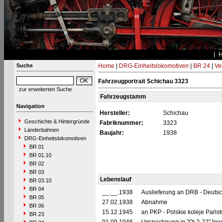
Suche
Home
|
DRG-Einheitslokomotiven
|
BR 24
|
Ve
Fahrzeugportrait Schichau 3323
zur erweiterten Suche
Fahrzeugstamm
Navigation
Hersteller:
Schichau
Geschichte & Hintergründe
Fabriknummer:
3323
Länderbahnen
Baujahr:
1938
DRG-Einheitslokomotiven
BR 01
BR 01.10
BR 02
BR 03
Lebenslauf
BR 03.10
BR 04
__.__.1938
Auslieferung an DRB - Deuts
BR 05
27.02.1938
Abnahme
BR 06
15.12.1945
an PKP - Polskie koleje Pańs
BR 23