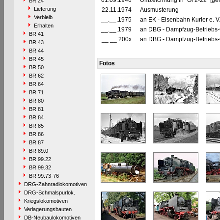
01.09.1946
Umzeichnung in "Oi 2-22" [ge
BR 24
Lieferung
22.11.1974
Ausmusterung
Verbleib
__.__.1975
an EK - Eisenbahn Kurier e. V
Erhalten
__.__.1979
an DBG - Dampfzug-Betriebs-G
BR 41
__.__.200x
an DBG - Dampfzug-Betriebs-G
BR 43
BR 44
BR 45
Fotos
BR 50
BR 62
BR 64
BR 71
BR 80
BR 81
BR 84
BR 85
BR 86
BR 87
BR 89.0
BR 99.22
BR 99.32
BR 99.73-76
DRG-Zahnradlokomotiven
DRG-Schmalspurlok.
Kriegslokomotiven
Verlagerungsbauten
DB-Neubaulokomotiven