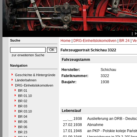
Suche
Home
|
DRG-Einheitslokomotiven
|
BR 24
|
Ve
Fahrzeugportrait Schichau 3322
zur erweiterten Suche
Fahrzeugstamm
Navigation
Hersteller:
Schichau
Geschichte & Hintergründe
Fabriknummer:
3322
Länderbahnen
Baujahr:
1938
DRG-Einheitslokomotiven
BR 01
BR 01.10
BR 02
BR 03
Lebenslauf
BR 03.10
BR 04
__.__.1938
Auslieferung an DRB - Deuts
BR 05
27.02.1938
Abnahme
BR 06
17.01.1946
an PKP - Polskie koleje Pańs
BR 23