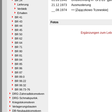
01.09.1946
Umzeichnung in "Oi 2-20" [ge
BR 24
Lieferung
21.12.1973
Ausmusterung
Verbleib
__.08.1974
++ [Zajączkowo Tczewskie]
Erhalten
BR 41
BR 43
Fotos
BR 44
BR 45
Ergänzungen zum Leb
BR 50
BR 62
BR 64
BR 71
BR 80
BR 81
BR 84
BR 85
BR 86
BR 87
BR 89.0
BR 99.22
BR 99.32
BR 99.73-76
DRG-Zahnradlokomotiven
DRG-Schmalspurlok.
Kriegslokomotiven
Verlagerungsbauten
DB-Neubaulokomotiven