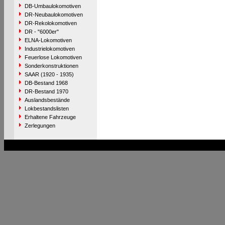
DB-Umbaulokomotiven
DR-Neubaulokomotiven
DR-Rekolokomotiven
DR - "6000er"
ELNA-Lokomotiven
Industrielokomotiven
Feuerlose Lokomotiven
Sonderkonstruktionen
SAAR (1920 - 1935)
DB-Bestand 1968
DR-Bestand 1970
Auslandsbestände
Lokbestandslisten
Erhaltene Fahrzeuge
Zerlegungen