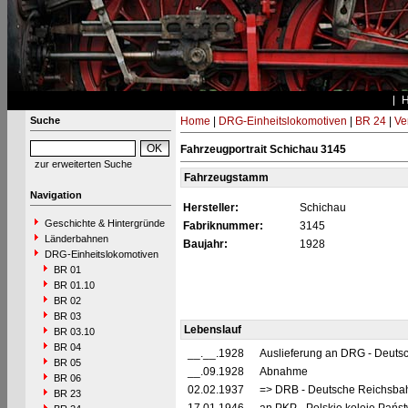
Suche
Home
|
DRG-Einheitslokomotiven
|
BR 24
|
Ve
Fahrzeugportrait Schichau 3145
zur erweiterten Suche
Fahrzeugstamm
Navigation
Hersteller:
Schichau
Geschichte & Hintergründe
Fabriknummer:
3145
Länderbahnen
Baujahr:
1928
DRG-Einheitslokomotiven
BR 01
BR 01.10
BR 02
BR 03
Lebenslauf
BR 03.10
BR 04
__.__.1928
Auslieferung an DRG - Deutsc
BR 05
__.09.1928
Abnahme
BR 06
02.02.1937
=> DRB - Deutsche Reichsbah
BR 23