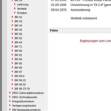
17.01.1946
an PKP - Polskie koleje Pańs
BR 24
Lieferung
01.09.1946
Umzeichnung in "Oi 2-8" [gem
Verbleib
09.04.1970
Ausmusterung
Erhalten
BR 41
Verbleib unbekannt
BR 43
BR 44
BR 45
Fotos
BR 50
BR 62
Ergänzungen zum Leb
BR 64
BR 71
BR 80
BR 81
BR 84
BR 85
BR 86
BR 87
BR 89.0
BR 99.22
BR 99.32
BR 99.73-76
DRG-Zahnradlokomotiven
DRG-Schmalspurlok.
Kriegslokomotiven
Verlagerungsbauten
DB-Neubaulokomotiven