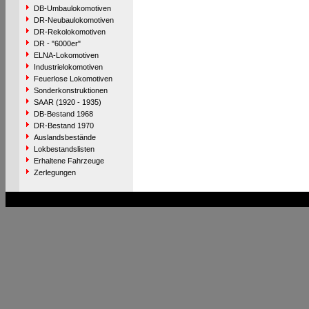
DB-Umbaulokomotiven
DR-Neubaulokomotiven
DR-Rekolokomotiven
DR - "6000er"
ELNA-Lokomotiven
Industrielokomotiven
Feuerlose Lokomotiven
Sonderkonstruktionen
SAAR (1920 - 1935)
DB-Bestand 1968
DR-Bestand 1970
Auslandsbestände
Lokbestandslisten
Erhaltene Fahrzeuge
Zerlegungen