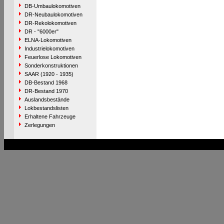
DB-Umbaulokomotiven
DR-Neubaulokomotiven
DR-Rekolokomotiven
DR - "6000er"
ELNA-Lokomotiven
Industrielokomotiven
Feuerlose Lokomotiven
Sonderkonstruktionen
SAAR (1920 - 1935)
DB-Bestand 1968
DR-Bestand 1970
Auslandsbestände
Lokbestandslisten
Erhaltene Fahrzeuge
Zerlegungen