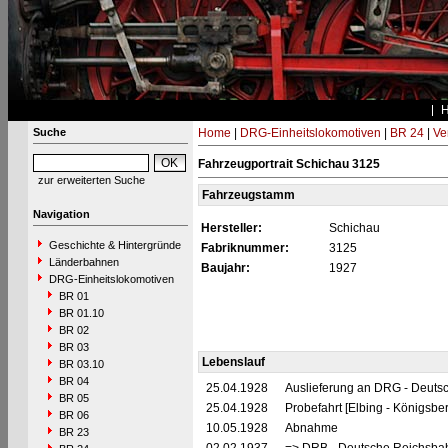
Suche
Home
|
DRG-Einheitslokomotiven
|
BR 24
|
Ve
Fahrzeugportrait Schichau 3125
zur erweiterten Suche
Fahrzeugstamm
Navigation
Hersteller:
Schichau
Geschichte & Hintergründe
Fabriknummer:
3125
Länderbahnen
Baujahr:
1927
DRG-Einheitslokomotiven
BR 01
BR 01.10
BR 02
BR 03
Lebenslauf
BR 03.10
BR 04
25.04.1928
Auslieferung an DRG - Deutsc
BR 05
25.04.1928
Probefahrt [Elbing - Königsber
BR 06
10.05.1928
Abnahme
BR 23