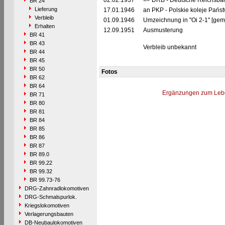
02.02.1937
=> DRB - Deutsche Reichsbah
BR 24
Lieferung
17.01.1946
an PKP - Polskie koleje Pańs
Verbleib
01.09.1946
Umzeichnung in "Oi 2-1" [gem
Erhalten
12.09.1951
Ausmusterung
BR 41
BR 43
Verbleib unbekannt
BR 44
BR 45
BR 50
Fotos
BR 62
BR 64
Ergänzungen zum Leb
BR 71
BR 80
BR 81
BR 84
BR 85
BR 86
BR 87
BR 89.0
BR 99.22
BR 99.32
BR 99.73-76
DRG-Zahnradlokomotiven
DRG-Schmalspurlok.
Kriegslokomotiven
Verlagerungsbauten
DB-Neubaulokomotiven