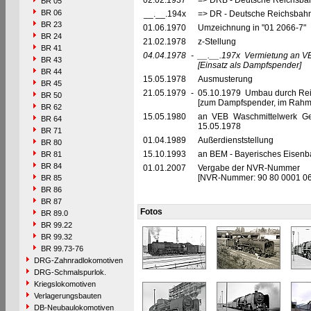
02.02.1937
=> DRB - Deutsche Reichsbah
BR 05
BR 06
__.__.194x
=> DR - Deutsche Reichsbahn
BR 23
01.06.1970
Umzeichnung in "01 2066-7"
BR 24
21.02.1978
z-Stellung
BR 41
04.04.1978
-
__.__.197x
Vermietung an VE
BR 43
[Einsatz als Dampfspender]
BR 44
15.05.1978
Ausmusterung
BR 45
21.05.1979
-
05.10.1979 Umbau durch Re
BR 50
[zum Dampfspender, im Rahm
BR 62
15.05.1980
an VEB Waschmittelwerk Gen
BR 64
15.05.1978
BR 71
01.04.1989
Außerdienststellung
BR 80
15.10.1993
an BEM - Bayerisches Eisenb
BR 81
BR 84
01.01.2007
Vergabe der NVR-Nummer
[NVR-Nummer: 90 80 0001 0
BR 85
BR 86
BR 87
Fotos
BR 89.0
BR 99.22
BR 99.32
BR 99.73-76
DRG-Zahnradlokomotiven
DRG-Schmalspurlok.
Kriegslokomotiven
Verlagerungsbauten
DB-Neubaulokomotiven