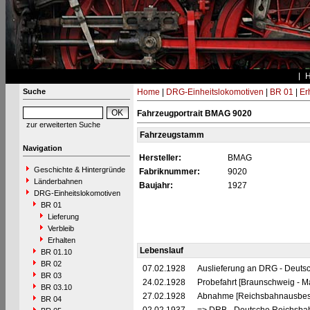
Suche
Home
|
DRG-Einheitslokomotiven
|
BR 01
|
Er
Fahrzeugportrait BMAG 9020
zur erweiterten Suche
Fahrzeugstamm
Navigation
Hersteller:
BMAG
Geschichte & Hintergründe
Fabriknummer:
9020
Länderbahnen
Baujahr:
1927
DRG-Einheitslokomotiven
BR 01
Lieferung
Verbleib
Erhalten
Lebenslauf
BR 01.10
BR 02
07.02.1928
Auslieferung an DRG - Deutsc
BR 03
24.02.1928
Probefahrt [Braunschweig - 
BR 03.10
27.02.1928
Abnahme [Reichsbahnausbes
BR 04