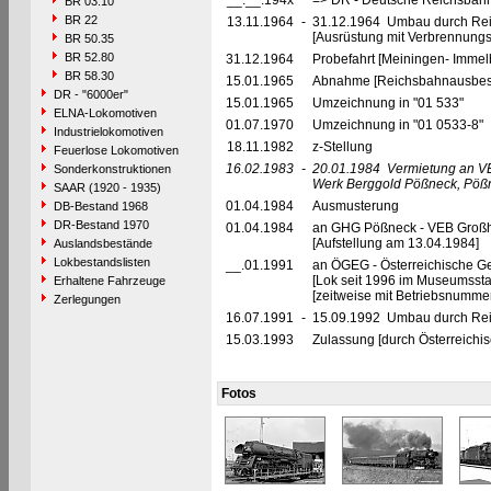
__.__.194x
=> DR - Deutsche Reichsbahn
BR 03.10
BR 22
13.11.1964
-
31.12.1964 Umbau durch Rei
[Ausrüstung mit Verbrennung
BR 50.35
BR 52.80
31.12.1964
Probefahrt [Meiningen- Immel
BR 58.30
15.01.1965
Abnahme [Reichsbahnausbes
DR - "6000er"
15.01.1965
Umzeichnung in "01 533"
ELNA-Lokomotiven
01.07.1970
Umzeichnung in "01 0533-8"
Industrielokomotiven
18.11.1982
z-Stellung
Feuerlose Lokomotiven
16.02.1983
-
20.01.1984
Vermietung an VE
Sonderkonstruktionen
Werk Berggold Pößneck, Pöß
SAAR (1920 - 1935)
01.04.1984
Ausmusterung
DB-Bestand 1968
DR-Bestand 1970
01.04.1984
an GHG Pößneck - VEB Großha
[Aufstellung am 13.04.1984]
Auslandsbestände
Lokbestandslisten
__.01.1991
an ÖGEG - Österreichische Ges
[Lok seit 1996 im Museumsst
Erhaltene Fahrzeuge
[zeitweise mit Betriebsnummer 
Zerlegungen
16.07.1991
-
15.09.1992 Umbau durch Rei
15.03.1993
Zulassung [durch Österreichi
Fotos