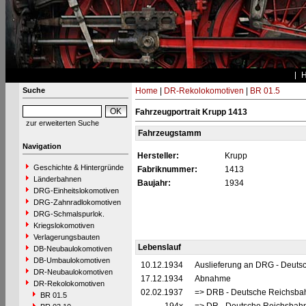
Suche
Home
|
DR-Rekolokomotiven
|
BR 01.5
Fahrzeugportrait Krupp 1413
zur erweiterten Suche
Fahrzeugstamm
Navigation
Hersteller:
Krupp
Geschichte & Hintergründe
Fabriknummer:
1413
Länderbahnen
Baujahr:
1934
DRG-Einheitslokomotiven
DRG-Zahnradlokomotiven
DRG-Schmalspurlok.
Kriegslokomotiven
Verlagerungsbauten
Lebenslauf
DB-Neubaulokomotiven
DB-Umbaulokomotiven
10.12.1934
Auslieferung an DRG - Deutsc
DR-Neubaulokomotiven
17.12.1934
Abnahme
DR-Rekolokomotiven
02.02.1937
=> DRB - Deutsche Reichsbah
BR 01.5