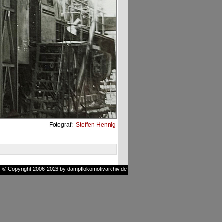
Fotograf:
Steffen Hennig
© Copyright 2006-2026 by dampflokomotivarchiv.de