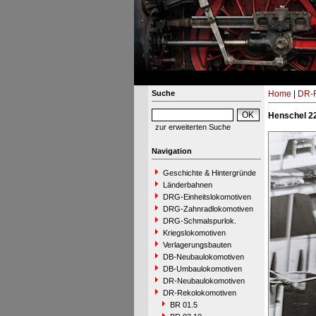
Suche
Home
|
DR-R
Henschel 22
zur erweiterten Suche
Navigation
Geschichte & Hintergründe
Länderbahnen
DRG-Einheitslokomotiven
DRG-Zahnradlokomotiven
DRG-Schmalspurlok.
Kriegslokomotiven
Verlagerungsbauten
DB-Neubaulokomotiven
DB-Umbaulokomotiven
DR-Neubaulokomotiven
DR-Rekolokomotiven
BR 01.5