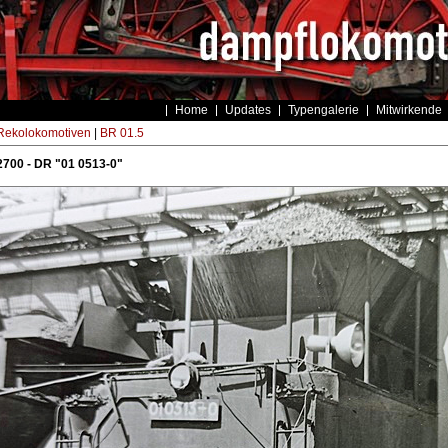
Home
Updates
Typengalerie
Mitwirkende
ekolokomotiven
|
BR 01.5
700 - DR "01 0513-0"