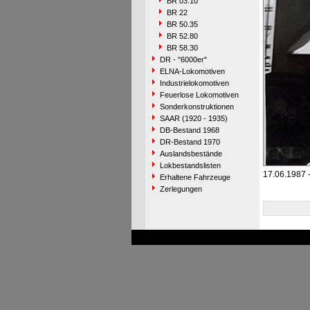
BR 03.10
BR 22
BR 50.35
BR 52.80
BR 58.30
DR - "6000er"
ELNA-Lokomotiven
Industrielokomotiven
Feuerlose Lokomotiven
Sonderkonstruktionen
SAAR (1920 - 1935)
DB-Bestand 1968
DR-Bestand 1970
Auslandsbestände
Lokbestandslisten
17.06.1987 -
Erhaltene Fahrzeuge
Zerlegungen