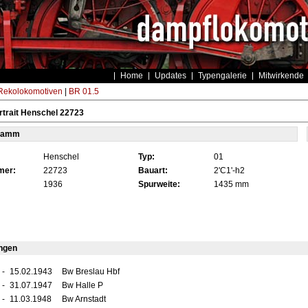
Home
Updates
Typengalerie
Mitwirkende
ekolokomotiven
|
BR 01.5
trait Henschel 22723
tamm
Henschel
Typ:
01
mer:
22723
Bauart:
2'C1'-h2
1936
Spurweite:
1435 mm
ngen
-
15.02.1943
Bw Breslau Hbf
-
31.07.1947
Bw Halle P
-
11.03.1948
Bw Arnstadt