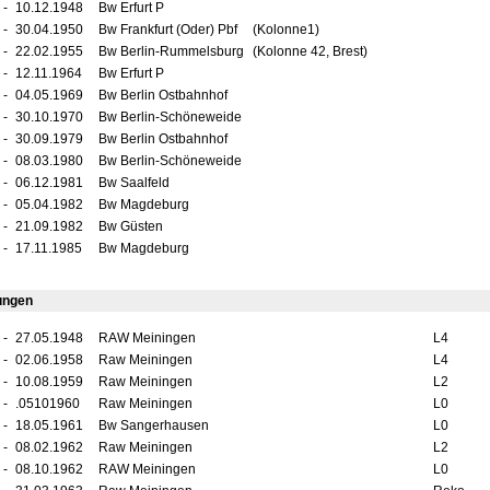
-
10.12.1948
Bw Erfurt P
-
30.04.1950
Bw Frankfurt (Oder) Pbf
(Kolonne1)
-
22.02.1955
Bw Berlin-Rummelsburg
(Kolonne 42, Brest)
-
12.11.1964
Bw Erfurt P
-
04.05.1969
Bw Berlin Ostbahnhof
-
30.10.1970
Bw Berlin-Schöneweide
-
30.09.1979
Bw Berlin Ostbahnhof
-
08.03.1980
Bw Berlin-Schöneweide
-
06.12.1981
Bw Saalfeld
-
05.04.1982
Bw Magdeburg
-
21.09.1982
Bw Güsten
-
17.11.1985
Bw Magdeburg
ungen
-
27.05.1948
RAW Meiningen
L4
-
02.06.1958
Raw Meiningen
L4
-
10.08.1959
Raw Meiningen
L2
-
.05101960
Raw Meiningen
L0
-
18.05.1961
Bw Sangerhausen
L0
-
08.02.1962
Raw Meiningen
L2
-
08.10.1962
RAW Meiningen
L0