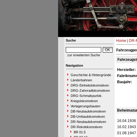
Suche
Home
|
DR-R
Fahrzeugpor
zur erweiterten Suche
Fahrzeugs
Navigation
Hersteller:
Geschichte & Hintergründe
Fabriknum
Länderbahnen
Baujahr:
DRG-Einheitslokomotiven
DRG-Zahnradlokomotiven
DRG-Schmalspurlok.
Kriegslokomotiven
Verlagerungsbauten
Beheimatu
DB-Neubaulokomotiven
DB-Umbaulokomotiven
16.04.1936
DR-Neubaulokomotiven
16.02.1943
DR-Rekolokomotiven
BR 01.5
01.08.1947