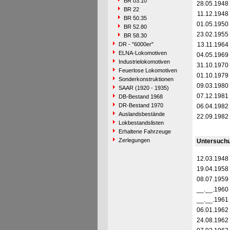
BR 03.10
28.05.1948
BR 22
11.12.1948
BR 50.35
01.05.1950
BR 52.80
23.02.1955
BR 58.30
DR - "6000er"
13.11.1964
ELNA-Lokomotiven
04.05.1969
Industrielokomotiven
31.10.1970
Feuerlose Lokomotiven
01.10.1979
Sonderkonstruktionen
09.03.1980
SAAR (1920 - 1935)
07.12.1981
DB-Bestand 1968
DR-Bestand 1970
06.04.1982
Auslandsbestände
22.09.1982
Lokbestandslisten
Erhaltene Fahrzeuge
Zerlegungen
Untersuch
12.03.1948
19.04.1958
08.07.1959
__.__.1960
__.__.1961
06.01.1962
24.08.1962